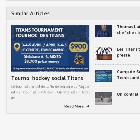
Similar Articles
Thomas Laf
chef chez l
Les Titans
presse
Camp de Sé
Tournoi hockey social Titans
Témiscami
Le tournoi annuel de la fin de semaine de Pâques
est de retour les 3-4-5 avril. On attends un total
Un contrat 
de
Read More
➦