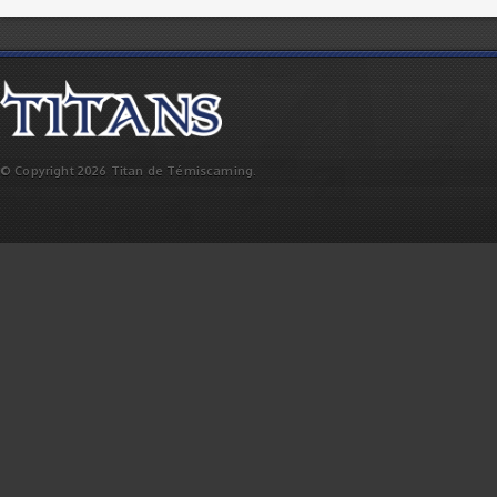
© Copyright 2026 Titan de Témiscaming.