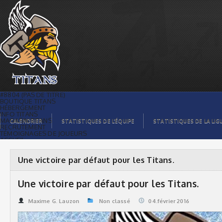
Une victoire par défaut pour les Titans.
| Titans de témiscaming
#8804 (PAS DE TITRE)
BOUTIQUE TITANS
HÉBERGEMENT
INFO TITANS
MAGASIN TITANS
CALENDRIER
STATISTIQUES DE L’ÉQUIPE
STATISTIQUES DE LA LIG
RECRUTEMENT
TÉMOIGNAGES DE JOUEURS
ACCUEIL
BILLETS
CONTACTS
GALERIE PHOTOS
Une victoire par défaut pour les Titans.
STATISTIQUES
ORGANISATION
JOUEURS
Une victoire par défaut pour les Titans.
CALENDRIER
GALERIE VIDÉOS
COMMANDITAIRES
Maxime G. Lauzon
Non classé
04.février 2016
LIGUE
STATISTIQUES DE LA LIGUE