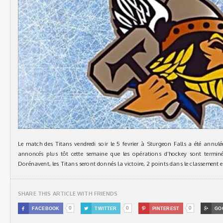
Le match des Titans vendredi soir le 5 fevrier à Sturgeon Falls a été annul
annoncés plus tôt cette semaine que les opérations d’hockey sont termin
Dorénavent, les Titans seront donnés la victoire, 2 points dans le classement 
SHARE THIS ARTICLE WITH FRIENDS
0
0
0

FACEBOOK

TWITTER

PINTEREST

GO