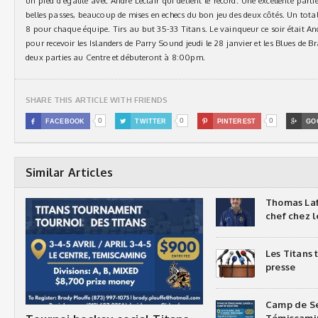
un pied d’égalité avec André Leclair qui détient le record. Une excéllente part
belles passes, beaucoup de mises en echecs du bon jeu des deux côtés. Un tota
8 pour chaque équipe. Tirs au but 35-33 Titans. Le vainqueur ce soir était An
pour recevoir les Islanders de Parry Sound jeudi le 28 janvier et les Blues de B
deux parties au Centre et débuteront à 8:00pm.
SHARE THIS ARTICLE WITH FRIENDS
0
0
0

FACEBOOK

TWITTER

PINTEREST

GO
Similar Articles
Thomas Laf
chef chez l
Les Titans
presse
Camp de Sé