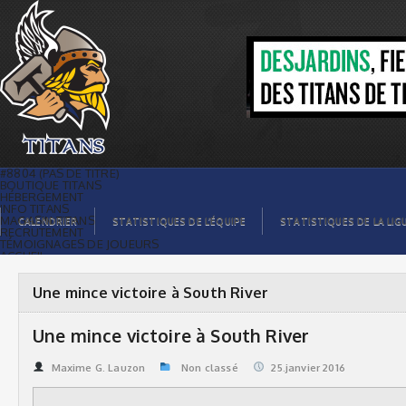
Une mince victoire à South River |
Titans de témiscaming
#8804 (PAS DE TITRE)
BOUTIQUE TITANS
HÉBERGEMENT
INFO TITANS
MAGASIN TITANS
CALENDRIER
STATISTIQUES DE L’ÉQUIPE
STATISTIQUES DE LA LIG
RECRUTEMENT
TÉMOIGNAGES DE JOUEURS
ACCUEIL
BILLETS
CONTACTS
GALERIE PHOTOS
Une mince victoire à South River
STATISTIQUES
ORGANISATION
JOUEURS
Une mince victoire à South River
CALENDRIER
GALERIE VIDÉOS
COMMANDITAIRES
Maxime G. Lauzon
Non classé
25.janvier 2016
LIGUE
STATISTIQUES DE LA LIGUE