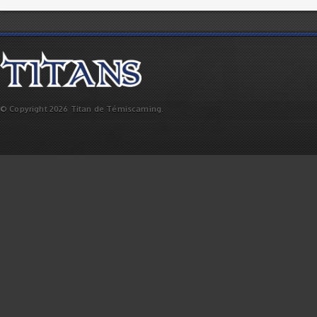
© Copyright 2026 Titan de Témiscaming.