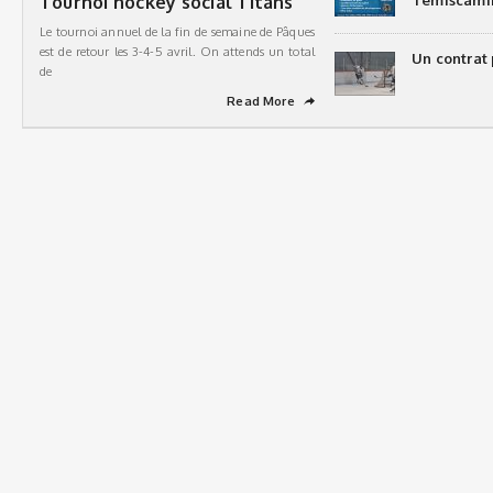
Tournoi hockey social Titans
Témiscami
Le tournoi annuel de la fin de semaine de Pâques
est de retour les 3-4-5 avril. On attends un total
Un contrat 
de
Read More
➦