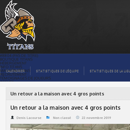
Un retour a la maison avec 4 gros points
| Titans de témiscaming
#8804 (PAS DE TITRE)
BOUTIQUE TITANS
HÉBERGEMENT
INFO TITANS
MAGASIN TITANS
CALENDRIER
STATISTIQUES DE L’ÉQUIPE
STATISTIQUES DE LA LIG
RECRUTEMENT
TÉMOIGNAGES DE JOUEURS
ACCUEIL
BILLETS
CONTACTS
GALERIE PHOTOS
Un retour a la maison avec 4 gros points
STATISTIQUES
ORGANISATION
JOUEURS
Un retour a la maison avec 4 gros points
CALENDRIER
GALERIE VIDÉOS
COMMANDITAIRES
Denis Lacourse
Non classé
22.novembre 2019
LIGUE
STATISTIQUES DE LA LIGUE