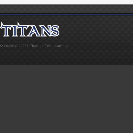
© Copyright 2026 Titan de Témiscaming.