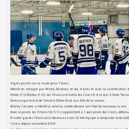
4 gros points sur la route pour Titans.
Menés en attaque par Misha Akatnov et ses 4 buts et avec la contribution de
Ethier (1-1) Maheu (1-0), les Titans ont battu les Civics 8-4 ce soir à New Tecu
Notons que le but de Yannick Ethier était son 30e de la saison.
Bobby Cloutier a mérité la victoire, solide devant son filet de nouveau ce soir.
Avec ce point, les Titans (16-5-1) s’approchent à 1 seul point des Civics, déte
À noter que les Titans sont devenus ce soir là 1ere équipe à remporter le doubl
Civics, depuis novembre 2018.