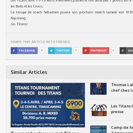
Les Titans sont 7-1-1 à leurs 9 dernières parties et ont amassés 7 points sur 8
les Bulls et les Civics.
La troupe de coach Sébastien jouera son prochain match samedi soir 19:3
Nipissing.
Go Titans!
SHARE THIS ARTICLE WITH FRIENDS
0
0
0

FACEBOOK

TWITTER

PINTEREST

GO
Similar Articles
Thomas Laf
chef chez l
Les Titans
presse
Camp de Sé