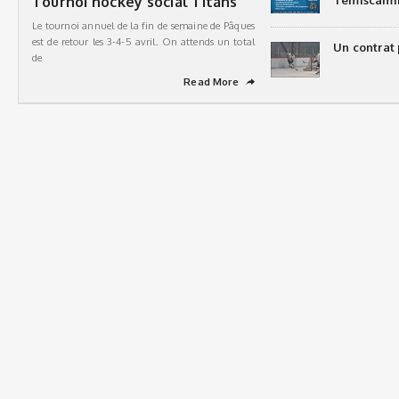
Tournoi hockey social Titans
Témiscami
Le tournoi annuel de la fin de semaine de Pâques
est de retour les 3-4-5 avril. On attends un total
Un contrat 
de
Read More
➦