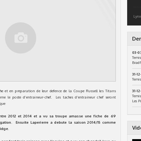
Lynx
Der
03-0
Temis
Bradf
31-12
Temis
e et en preparation de leur defence de la Coupe Russell les Titans
31-12
Temis
e le poste d’entraineur-chef. Les taches d’entraineur chef seront
Les P
sque
entre 2012 et 2014 et a vu sa troupe amasse une fiche de 69
longation. Ensuite Laperierre a debute la saison 2014/15 comme
Vid
idge.