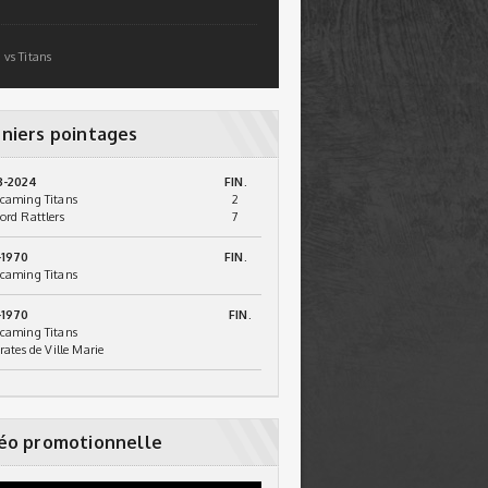
 vs Titans
niers pointages
3-2024
FIN.
caming Titans
2
ord Rattlers
7
-1970
FIN.
caming Titans
-1970
FIN.
caming Titans
irates de Ville Marie
éo promotionnelle