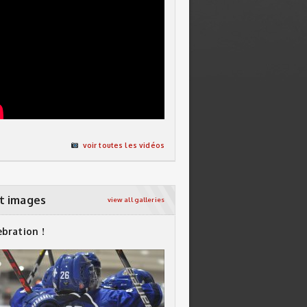
voir toutes les vidéos
t images
view all galleries
ebration !