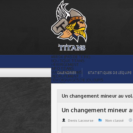
Un changement mineur au volant des
Titans | Titans de témiscaming
#8804 (PAS DE TITRE)
BOUTIQUE TITANS
HÉBERGEMENT
INFO TITANS
MAGASIN TITANS
CALENDRIER
STATISTIQUES DE L’ÉQUIPE
RECRUTEMENT
TÉMOIGNAGES DE JOUEURS
ACCUEIL
BILLETS
CONTACTS
GALERIE PHOTOS
Un changement mineur au vol
STATISTIQUES
ORGANISATION
JOUEURS
Un changement mineur au
CALENDRIER
GALERIE VIDÉOS
COMMANDITAIRES
Denis Lacourse
Non classé
LIGUE
STATISTIQUES DE LA LIGUE