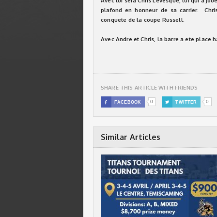
Avec lui sera Chris Levesque, lui qui a jou
plafond en honneur de sa carrier. Chris
conquete de la coupe Russell.
Avec Andre et Chris, la barre a ete place
SHARE THIS ARTICLE WITH FRIENDS
0
0

FACEBOOK

TWITTER
Similar Articles