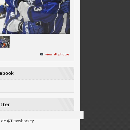
view all photos
cebook
tter
 de @Titanshockey