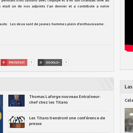
e pendant trois saisons avec l’equipe et a vu son chandail leve au
 etait un de nos adjoints l’an dernier et a contribute a notre
 haute. Les deux sont de jeunes hommes plein d’enthousiasme .
0
0

PINTEREST

GOOGLE+
Las
Thomas Laforge nouveau Entraîneur-
Cel
chef chez les Titans
Les Titans tiendront une conférence de
presse