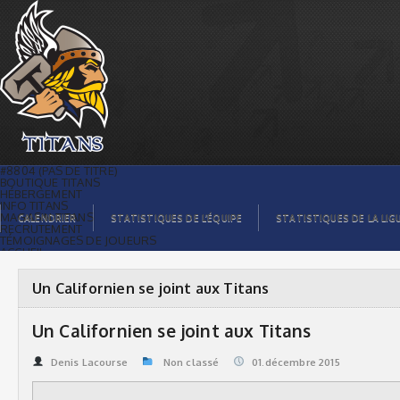
Un Californien se joint aux Titans |
Titans de témiscaming
#8804 (PAS DE TITRE)
BOUTIQUE TITANS
HÉBERGEMENT
INFO TITANS
MAGASIN TITANS
CALENDRIER
STATISTIQUES DE L’ÉQUIPE
STATISTIQUES DE LA LIG
RECRUTEMENT
TÉMOIGNAGES DE JOUEURS
ACCUEIL
BILLETS
CONTACTS
GALERIE PHOTOS
Un Californien se joint aux Titans
STATISTIQUES
ORGANISATION
JOUEURS
Un Californien se joint aux Titans
CALENDRIER
GALERIE VIDÉOS
COMMANDITAIRES
Denis Lacourse
Non classé
01.décembre 2015
LIGUE
STATISTIQUES DE LA LIGUE