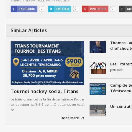
SHARE THIS ARTICLE WITH FRIENDS
0
0
0

FACEBOOK

TWITTER

PINTEREST

GO
Similar Articles
Thomas Laf
chef chez l
Les Titans
presse
Camp de Sé
Tournoi hockey social Titans
Témiscami
Le tournoi annuel de la fin de semaine de Pâques
est de retour les 3-4-5 avril. On attends un total
Un contrat 
de
Read More
➦