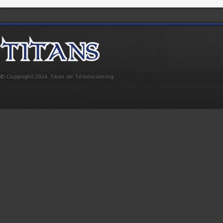
© Copyright 2026 Titan de Témiscaming.