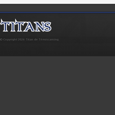
© Copyright 2026 Titan de Témiscaming.