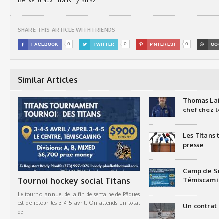
Bienvenu aux Titans Tyran #21
SHARE THIS ARTICLE WITH FRIENDS
0
0
0

FACEBOOK

TWITTER

PINTEREST

GO
Similar Articles
Thomas Laf
chef chez l
Les Titans
presse
Camp de Sé
Tournoi hockey social Titans
Témiscami
Le tournoi annuel de la fin de semaine de Pâques
est de retour les 3-4-5 avril. On attends un total
Un contrat 
de