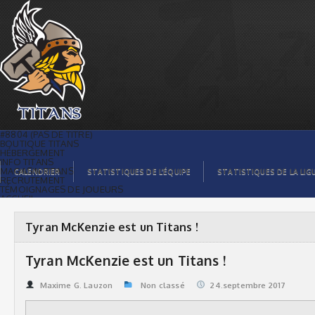
Tyran McKenzie est un Titans ! | Titans
de témiscaming
#8804 (PAS DE TITRE)
BOUTIQUE TITANS
HÉBERGEMENT
INFO TITANS
MAGASIN TITANS
CALENDRIER
STATISTIQUES DE L’ÉQUIPE
STATISTIQUES DE LA LIG
RECRUTEMENT
TÉMOIGNAGES DE JOUEURS
ACCUEIL
BILLETS
CONTACTS
GALERIE PHOTOS
Tyran McKenzie est un Titans !
STATISTIQUES
ORGANISATION
JOUEURS
Tyran McKenzie est un Titans !
CALENDRIER
GALERIE VIDÉOS
COMMANDITAIRES
Maxime G. Lauzon
Non classé
24.septembre 2017
LIGUE
STATISTIQUES DE LA LIGUE