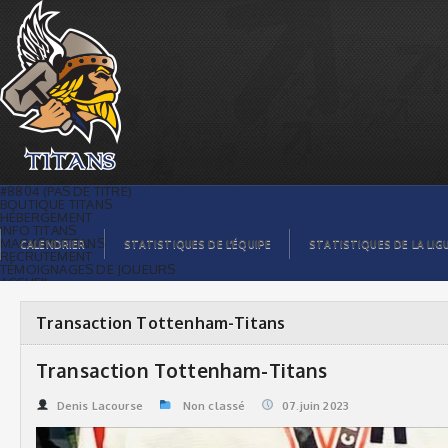
Transaction Tottenham-Titans | Titans
de témiscaming
#8804 (PAS DE TITRE)
BOUTIQUE TITANS
HÉBERGEMENT
INFO TITANS
MAGASIN TITANS
CALENDRIER
STATISTIQUES DE L’ÉQUIPE
STATISTIQUES DE LA LIG
RECRUTEMENT
TÉMOIGNAGES DE JOUEURS
ACCUEIL
BILLETS
CONTACTS
GALERIE PHOTOS
Transaction Tottenham-Titans
STATISTIQUES
ORGANISATION
JOUEURS
Transaction Tottenham-Titans
CALENDRIER
GALERIE VIDÉOS
COMMANDITAIRES
Denis Lacourse
Non classé
07.juin 2023
LIGUE
STATISTIQUES DE LA LIGUE