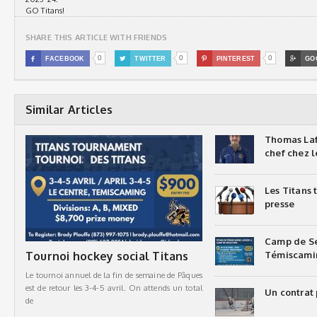
GO Titans!
SHARE THIS ARTICLE WITH FRIENDS
0
0
0

FACEBOOK

TWITTER

PINTEREST

GO
Similar Articles
Thomas Laf
chef chez l
Les Titans
presse
Camp de Sé
Tournoi hockey social Titans
Témiscami
Le tournoi annuel de la fin de semaine de Pâques
est de retour les 3-4-5 avril. On attends un total
Un contrat 
de