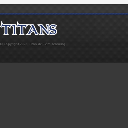
© Copyright 2026 Titan de Témiscaming.