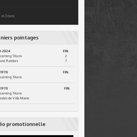
 vs Titans
niers pointages
3-2024
FIN.
caming Titans
2
ord Rattlers
7
-1970
FIN.
caming Titans
-1970
FIN.
caming Titans
irates de Ville Marie
éo promotionnelle