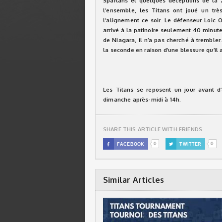
Spartans et quelques déceptions de la z
l’ensemble, les Titans ont joué un tr
l’alignement ce soir. Le défenseur Loic O
arrivé à la patinoire seulement 40 minut
de Niagara, il n’a pas cherché à trembler
la seconde en raison d’une blessure qu’il 
Les Titans se reposent un jour avant d
dimanche après-midi à 14h.
SHARE THIS ARTICLE WITH FRIENDS
0
0

FACEBOOK

TWITTER
Similar Articles