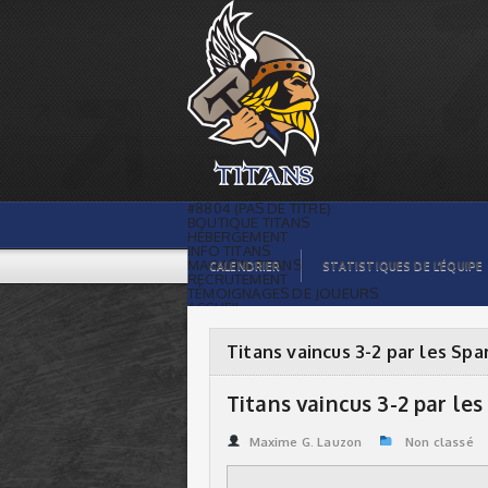
Titans vaincus 3-2 par les Spartans |
Titans de témiscaming
#8804 (PAS DE TITRE)
BOUTIQUE TITANS
HÉBERGEMENT
INFO TITANS
MAGASIN TITANS
CALENDRIER
STATISTIQUES DE L’ÉQUIPE
RECRUTEMENT
TÉMOIGNAGES DE JOUEURS
ACCUEIL
BILLETS
CONTACTS
GALERIE PHOTOS
Titans vaincus 3-2 par les Spa
STATISTIQUES
ORGANISATION
JOUEURS
Titans vaincus 3-2 par le
CALENDRIER
GALERIE VIDÉOS
COMMANDITAIRES
Maxime G. Lauzon
Non classé
LIGUE
STATISTIQUES DE LA LIGUE