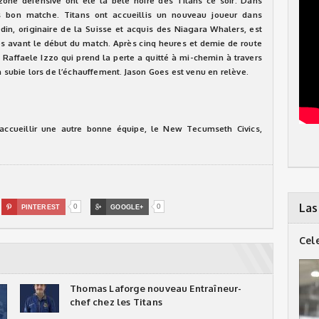
one défensive ont été la bête noire des Titans ce soir. Dans
ès bon matche. Titans ont accueillis un nouveau joueur dans
din, originaire de la Suisse et acquis des Niagara Whalers, est
es avant le début du match. Après cinq heures et demie de route
. Raffaele Izzo qui prend la perte a quitté à mi-chemin à travers
a subie lors de l’échauffement. Jason Goes est venu en relève.
’accueillir une autre bonne équipe, le New Tecumseth Civics,
Las
0
0

PINTEREST

GOOGLE+
Cel
Thomas Laforge nouveau Entraîneur-
chef chez les Titans