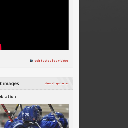
voir toutes les vidéos
t images
view all galleries
ebration !