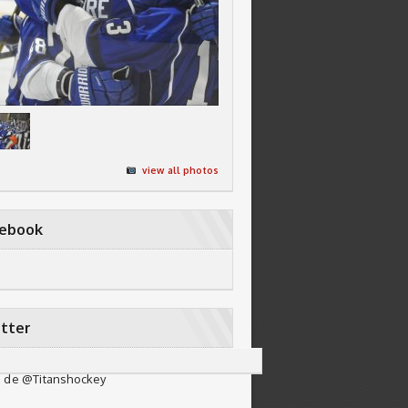
view all photos
cebook
tter
 de @Titanshockey