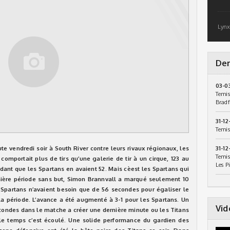
Lynx
Der
03-0
Temis
Bradf
31-12
Temis
te vendredi soir à South River contre leurs rivaux régionaux, les
31-12
Temis
mportait plus de tirs qu’une galerie de tir à un cirque, 123 au
Les P
ndant que les Spartans en avaient 52. Mais cèest les Spartans qui
mière période sans but, Simon Brannvall a marqué seulement 10
Spartans n’avaient besoin que de 56 secondes pour égaliser le
la période. L’avance a été augmenté à 3-1 pour les Spartans. Un
Vid
ondes dans le matche a créer une dernière minute ou les Titans
s le temps c’est écoulé. Une solide performance du gardien des