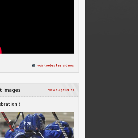
voir toutes les vidéos
t images
view all galleries
ebration !