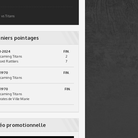
 vs Titans
niers pointages
3-2024
FIN.
caming Titans
2
ord Rattlers
7
-1970
FIN.
caming Titans
-1970
FIN.
caming Titans
irates de Ville Marie
éo promotionnelle