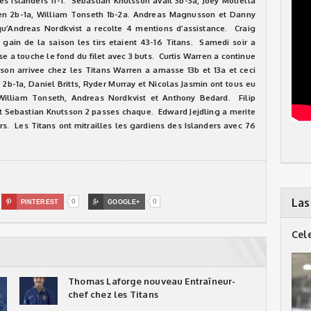
es Islanders 11-1.
Sebastian Knutsson avait 3b-3a, Joey Molfetta
ren 2b-1a, William Tonseth 1b-2a.
Andreas Magnusson et Danny
 qu’Andreas Nordkvist a recolte 4 mentions d’assistance. Craig
gain de la saison les tirs etaient 43-16 Titans. Samedi soir a
se a touche le fond du filet avec 3 buts. Curtis Warren a continue
son arrivee chez les Titans Warren a amasse 13b et 13a et ceci
2b-1a, Daniel Britts, Ryder Murray et Nicolas Jasmin ont tous eu
William Tonseth, Andreas Nordkvist et Anthony Bedard. Filip
et Sebastian Knutsson 2 passes chaque. Edward Jejdling a merite
irs. Les Titans ont mitrailles les gardiens des Islanders avec 76
Las
0
0

PINTEREST

GOOGLE+
Cel
Thomas Laforge nouveau Entraîneur-
chef chez les Titans