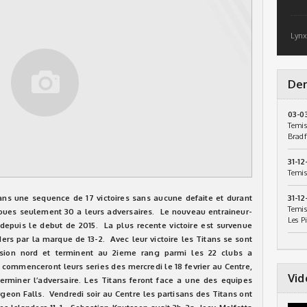
Lynx
Der
03-0
Temis
Bradf
31-12
Temis
ans une sequence de 17 victoires sans aucune defaite et durant
31-12
Temis
loues seulement 30 a leurs adversaires. Le nouveau entraineur-
Les P
 depuis le debut de 2015. La plus recente victoire est survenue
ers par la marque de 13-2. Avec leur victoire les Titans se sont
vision nord et terminent au 2ieme rang parmi les 22 clubs a
commenceront leurs series des mercredi le 18 fevrier au Centre,
Vid
erminer l’adversaire. Les Titans feront face a une des equipes
geon Falls. Vendredi soir au Centre les partisans des Titans ont