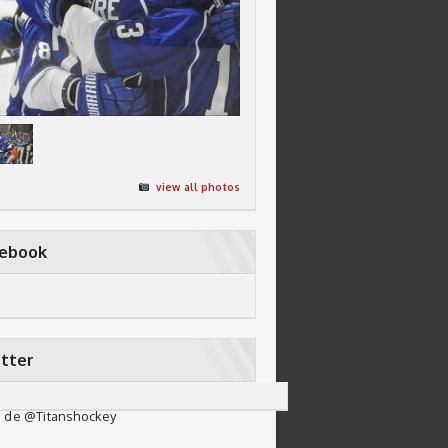
view all photos
cebook
tter
 de @Titanshockey