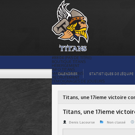
Titans, une 17ieme victoire consecutive
| Titans de témiscaming
#8804 (PAS DE TITRE)
BOUTIQUE TITANS
HÉBERGEMENT
INFO TITANS
MAGASIN TITANS
CALENDRIER
STATISTIQUES DE L’ÉQUIPE
RECRUTEMENT
TÉMOIGNAGES DE JOUEURS
ACCUEIL
BILLETS
CONTACTS
GALERIE PHOTOS
Titans, une 17ieme victoire c
STATISTIQUES
ORGANISATION
JOUEURS
Titans, une 17ieme victoi
CALENDRIER
GALERIE VIDÉOS
COMMANDITAIRES
Denis Lacourse
Non classé
LIGUE
STATISTIQUES DE LA LIGUE