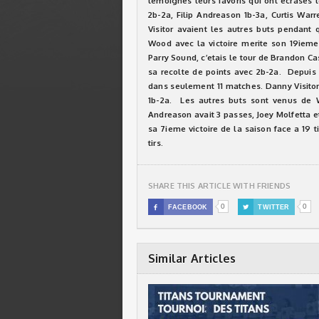
temoignes leurs favoris qui ont ecrases l
2b-2a, Filip Andreason 1b-3a, Curtis War
Visitor avaient les autres buts pendant
Wood avec la victoire merite son 19ieme 
Parry Sound, c’etais le tour de Brandon Ca
sa recolte de points avec 2b-2a. Depuis 
dans seulement 11 matches. Danny Visitor 
1b-2a. Les autres buts sont venus de 
Andreason avait 3 passes, Joey Molfetta 
sa 7ieme victoire de la saison face a 19 t
tirs.
SHARE THIS ARTICLE WITH FRIENDS
0
0

FACEBOOK

TWITTER
Similar Articles