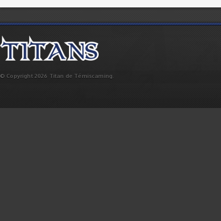
© Copyright 2026 Titan de Témiscaming.