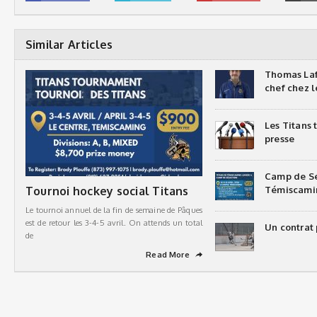
Similar Articles
Thomas Laf
chef chez l
Les Titans
presse
Camp de Sé
Tournoi hockey social Titans
Témiscami
Le tournoi annuel de la fin de semaine de Pâques
est de retour les 3-4-5 avril. On attends un total
Un contrat 
de
Read More
➦