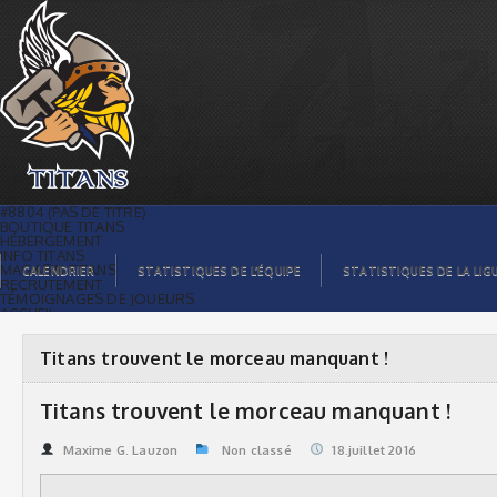
Titans trouvent le morceau manquant ! |
Titans de témiscaming
#8804 (PAS DE TITRE)
BOUTIQUE TITANS
HÉBERGEMENT
INFO TITANS
MAGASIN TITANS
CALENDRIER
STATISTIQUES DE L’ÉQUIPE
STATISTIQUES DE LA LIG
RECRUTEMENT
TÉMOIGNAGES DE JOUEURS
ACCUEIL
BILLETS
CONTACTS
GALERIE PHOTOS
Titans trouvent le morceau manquant !
STATISTIQUES
ORGANISATION
JOUEURS
Titans trouvent le morceau manquant !
CALENDRIER
GALERIE VIDÉOS
COMMANDITAIRES
Maxime G. Lauzon
Non classé
18.juillet 2016
LIGUE
STATISTIQUES DE LA LIGUE