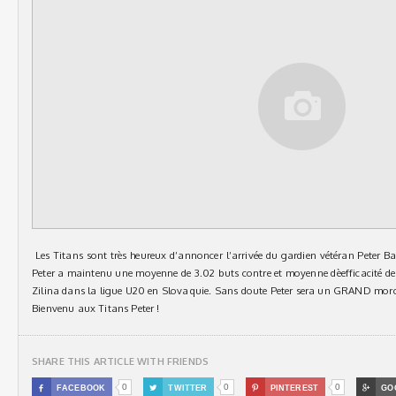
Les Titans sont très heureux d’annoncer l’arrivée du gardien vétéran Peter B
Peter a maintenu une moyenne de 3.02 buts contre et moyenne dèefficacité de
Zilina dans la ligue U20 en Slovaquie. Sans doute Peter sera un GRAND morce
Bienvenu aux Titans Peter !
SHARE THIS ARTICLE WITH FRIENDS
0
0
0

FACEBOOK

TWITTER

PINTEREST

GO