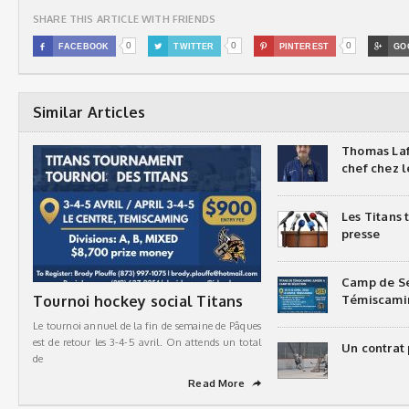
SHARE THIS ARTICLE WITH FRIENDS
0
0
0

FACEBOOK

TWITTER

PINTEREST

GO
Similar Articles
Thomas Laf
chef chez l
Les Titans
presse
Camp de Sé
Tournoi hockey social Titans
Témiscami
Le tournoi annuel de la fin de semaine de Pâques
est de retour les 3-4-5 avril. On attends un total
Un contrat 
de
Read More
➦