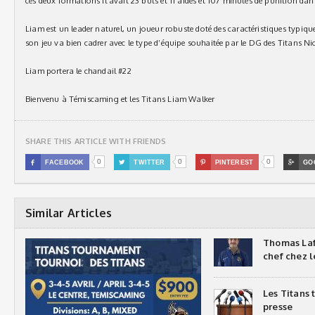
ces deux formations il avait 23 buts et 11 aides et 107 minutes de punition dan
Liam est un leader naturel, un joueur robuste doté des caractéristiques typique
son jeu va bien cadrer avec le type d’équipe souhaitée par le DG des Titans Ni
Liam portera le chandail #22
Bienvenu à Témiscaming et les Titans Liam Walker
SHARE THIS ARTICLE WITH FRIENDS
0
0
0

FACEBOOK

TWITTER

PINTEREST

GO
Similar Articles
Thomas Laf
chef chez l
Les Titans
presse