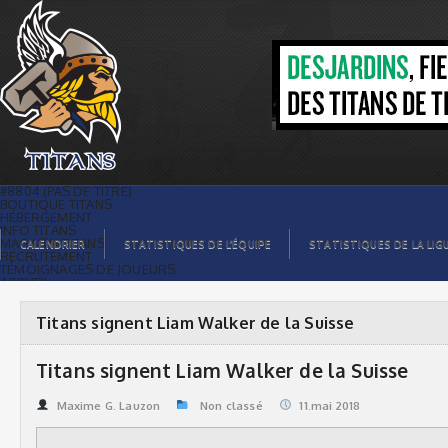
Titans signent Liam Walker de la Suisse
| Titans de témiscaming
#8804 (PAS DE TITRE)
BOUTIQUE TITANS
HÉBERGEMENT
INFO TITANS
MAGASIN TITANS
CALENDRIER
STATISTIQUES DE L’ÉQUIPE
STATISTIQUES DE LA LIG
RECRUTEMENT
TÉMOIGNAGES DE JOUEURS
ACCUEIL
BILLETS
CONTACTS
GALERIE PHOTOS
Titans signent Liam Walker de la Suisse
STATISTIQUES
ORGANISATION
JOUEURS
Titans signent Liam Walker de la Suisse
CALENDRIER
GALERIE VIDÉOS
COMMANDITAIRES
Maxime G. Lauzon
Non classé
11.mai 2018
LIGUE
STATISTIQUES DE LA LIGUE