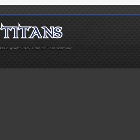
© Copyright 2026 Titan de Témiscaming.