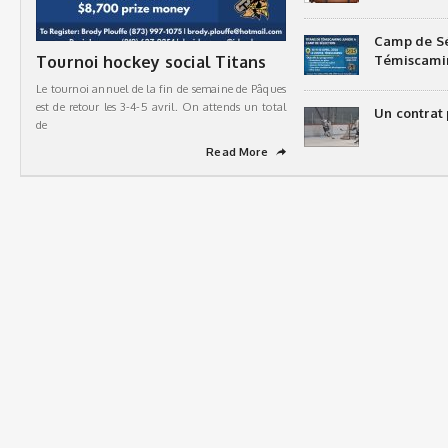
Camp de Sé
Tournoi hockey social Titans
Témiscami
Le tournoi annuel de la fin de semaine de Pâques
est de retour les 3-4-5 avril. On attends un total
Un contrat 
de
Read More
➦