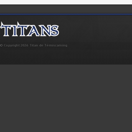
© Copyright 2026 Titan de Témiscaming.