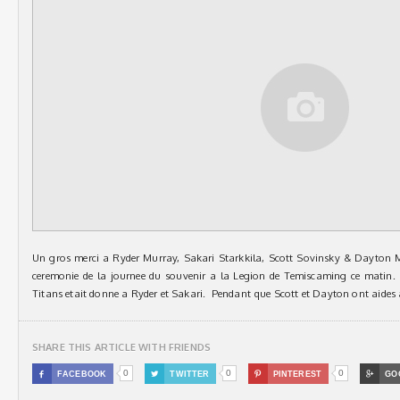
Un gros merci a Ryder Murray, Sakari Starkkila, Scott Sovinsky & Dayton M
ceremonie de la journee du souvenir a la Legion de Temiscaming ce matin.
Titans etait donne a Ryder et Sakari. Pendant que Scott et Dayton ont aides av
SHARE THIS ARTICLE WITH FRIENDS
0
0
0

FACEBOOK

TWITTER

PINTEREST

GO