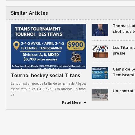
Similar Articles
Thomas Laf
chef chez l
Les Titans
presse
Camp de Sé
Tournoi hockey social Titans
Témiscami
Le tournoi annuel de la fin de semaine de Pâques
est de retour les 3-4-5 avril. On attends un total
Un contrat 
de
Read More
➦