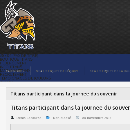
Titans participant dans la journee du
souvenir | Titans de témiscaming
#8804 (PAS DE TITRE)
BOUTIQUE TITANS
HÉBERGEMENT
INFO TITANS
MAGASIN TITANS
CALENDRIER
STATISTIQUES DE L’ÉQUIPE
STATISTIQUES DE LA LIG
RECRUTEMENT
TÉMOIGNAGES DE JOUEURS
ACCUEIL
BILLETS
CONTACTS
GALERIE PHOTOS
Titans participant dans la journee du souvenir
STATISTIQUES
ORGANISATION
JOUEURS
Titans participant dans la journee du souven
CALENDRIER
GALERIE VIDÉOS
COMMANDITAIRES
Denis Lacourse
Non classé
08.novembre 2015
LIGUE
STATISTIQUES DE LA LIGUE