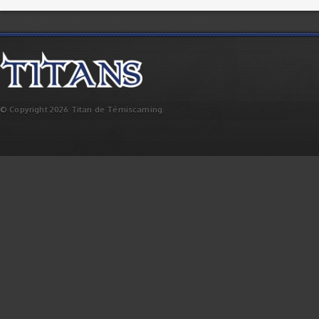
© Copyright 2026 Titan de Témiscaming.