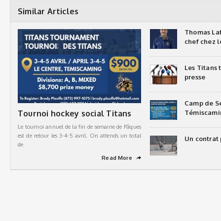
Similar Articles
Thomas Laf
chef chez l
Les Titans
presse
Camp de Sé
Tournoi hockey social Titans
Témiscami
Le tournoi annuel de la fin de semaine de Pâques
est de retour les 3-4-5 avril. On attends un total
Un contrat 
de
Read More
➦