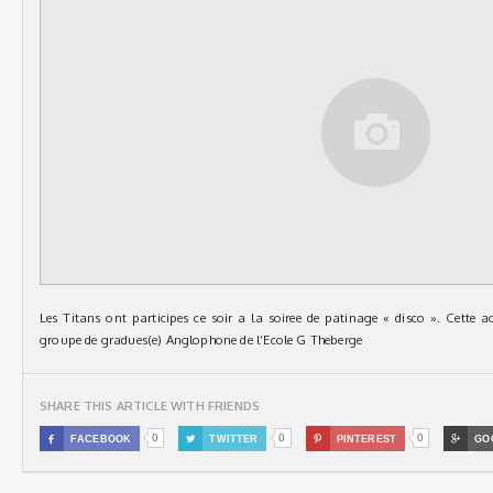
Les Titans ont participes ce soir a la soiree de patinage « disco ». Cette ac
groupe de gradues(e) Anglophone de l’Ecole G Theberge
SHARE THIS ARTICLE WITH FRIENDS
0
0
0

FACEBOOK

TWITTER

PINTEREST

GO