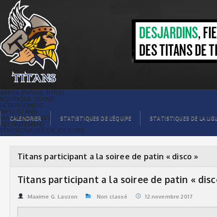
Titans participant a la soiree de patin
« disco » | Titans de témiscaming
#8804 (PAS DE TITRE)
BOUTIQUE TITANS
HÉBERGEMENT
INFO TITANS
MAGASIN TITANS
CALENDRIER
STATISTIQUES DE L’ÉQUIPE
STATISTIQUES DE LA LIG
RECRUTEMENT
TÉMOIGNAGES DE JOUEURS
ACCUEIL
BILLETS
CONTACTS
GALERIE PHOTOS
Titans participant a la soiree de patin « disco »
STATISTIQUES
ORGANISATION
JOUEURS
Titans participant a la soiree de patin « disc
CALENDRIER
GALERIE VIDÉOS
COMMANDITAIRES
Maxime G. Lauzon
Non classé
12.novembre 2017
LIGUE
STATISTIQUES DE LA LIGUE