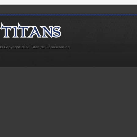
© Copyright 2026 Titan de Témiscaming.