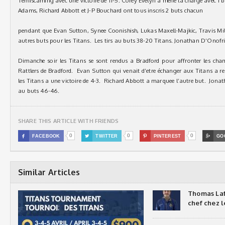
Témiscaming avec une victoire de 11-5. Corey Evelyn a mené la charge avec 1
Adams, Richard Abbott et J-P Bouchard ont tous inscris 2 buts chacun
pendant que Evan Sutton, Synee Coonishish, Lukas Maxell-Majkic, Travis Mille
autres buts pour les Titans. Les tirs au buts 38-20 Titans. Jonathan D’Onofrio
Dimanche soir les Titans se sont rendus a Bradford pour affronter les champ
Rattlers de Bradford. Evan Sutton qui venait d’etre échanger aux Titans a r
les Titans a une victoire de 4-3. Richard Abbott a marquee l’autre but. Jonatha
au buts 46-46.
SHARE THIS ARTICLE WITH FRIENDS
0
0
0

FACEBOOK

TWITTER

PINTEREST

GO
Similar Articles
Thomas Laf
chef chez l