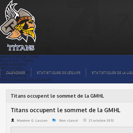
Titans occupent le sommet de la GMHL
| Titans de témiscaming
#8804 (PAS DE TITRE)
BOUTIQUE TITANS
HÉBERGEMENT
INFO TITANS
MAGASIN TITANS
CALENDRIER
STATISTIQUES DE L’ÉQUIPE
STATISTIQUES DE LA LIG
RECRUTEMENT
TÉMOIGNAGES DE JOUEURS
ACCUEIL
BILLETS
CONTACTS
GALERIE PHOTOS
Titans occupent le sommet de la GMHL
STATISTIQUES
ORGANISATION
JOUEURS
Titans occupent le sommet de la GMHL
CALENDRIER
GALERIE VIDÉOS
COMMANDITAIRES
Maxime G. Lauzon
Non classé
21.octobre 2013
LIGUE
STATISTIQUES DE LA LIGUE