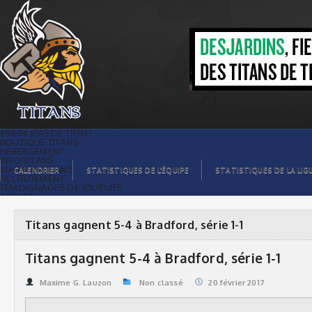
Titans gagnent 5-4 à Bradford, série 1-1
| Titans de témiscaming
#8804 (PAS DE TITRE)
BOUTIQUE TITANS
HÉBERGEMENT
INFO TITANS
MAGASIN TITANS
CALENDRIER
STATISTIQUES DE L’ÉQUIPE
STATISTIQUES DE LA LIG
RECRUTEMENT
TÉMOIGNAGES DE JOUEURS
ACCUEIL
BILLETS
CONTACTS
GALERIE PHOTOS
Titans gagnent 5-4 à Bradford, série 1-1
STATISTIQUES
ORGANISATION
JOUEURS
Titans gagnent 5-4 à Bradford, série 1-1
CALENDRIER
GALERIE VIDÉOS
COMMANDITAIRES
Maxime G. Lauzon
Non classé
20.février 2017
LIGUE
STATISTIQUES DE LA LIGUE