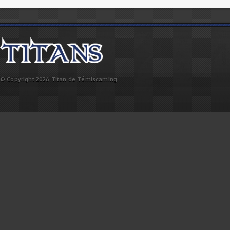
© Copyright 2026 Titan de Témiscaming.