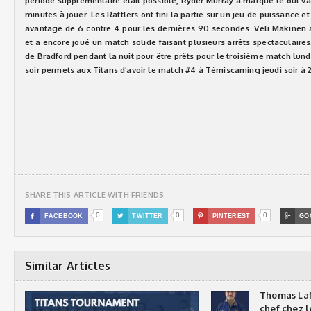
période supplémentaire était possible, Ryder Murray a marqué le but v
minutes à jouer. Les Rattlers ont fini la partie sur un jeu de puissance et
avantage de 6 contre 4 pour les dernières 90 secondes. Veli Makinen a f
et a encore joué un match solide faisant plusieurs arrêts spectaculaires
de Bradford pendant la nuit pour être prêts pour le troisième match lundi
soir permets aux Titans d’avoir le match #4 à Témiscaming jeudi soir à 
SHARE THIS ARTICLE WITH FRIENDS
0
0
0

FACEBOOK

TWITTER

PINTEREST

GO
Similar Articles
Thomas Laf
chef chez l