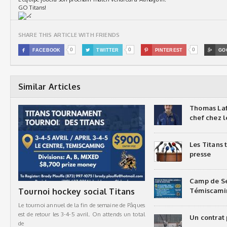
GO Titans!
SHARE THIS ARTICLE WITH FRIENDS
0
0
0

FACEBOOK

TWITTER

PINTEREST

GO
Similar Articles
Thomas Laf
chef chez l
Les Titans
presse
Camp de Sé
Tournoi hockey social Titans
Témiscami
Le tournoi annuel de la fin de semaine de Pâques
est de retour les 3-4-5 avril. On attends un total
Un contrat 
de