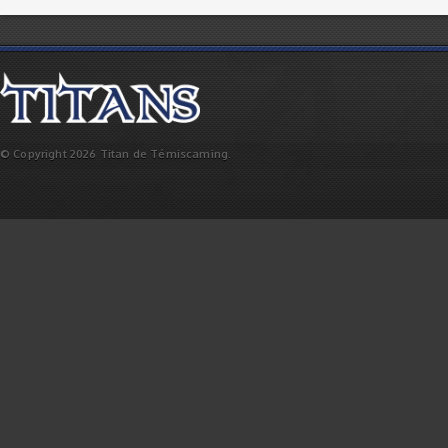
© Copyright 2026 Titan de Témiscaming.