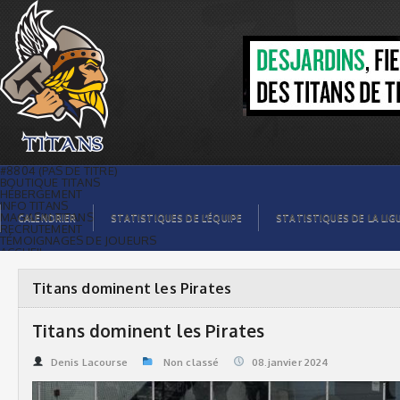
Titans dominent les Pirates | Titans de
témiscaming
#8804 (PAS DE TITRE)
BOUTIQUE TITANS
HÉBERGEMENT
INFO TITANS
MAGASIN TITANS
CALENDRIER
STATISTIQUES DE L’ÉQUIPE
STATISTIQUES DE LA LIG
RECRUTEMENT
TÉMOIGNAGES DE JOUEURS
ACCUEIL
BILLETS
CONTACTS
GALERIE PHOTOS
Titans dominent les Pirates
STATISTIQUES
ORGANISATION
JOUEURS
Titans dominent les Pirates
CALENDRIER
GALERIE VIDÉOS
COMMANDITAIRES
Denis Lacourse
Non classé
08.janvier 2024
LIGUE
STATISTIQUES DE LA LIGUE