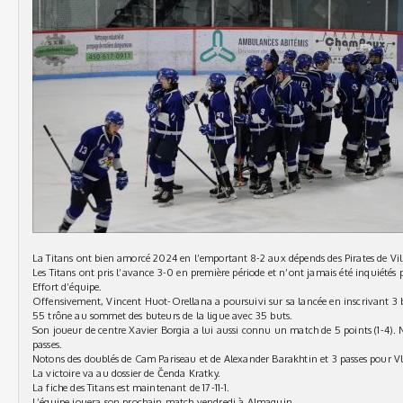
La Titans ont bien amorcé 2024 en l’emportant 8-2 aux dépends des Pirates de Vil
Les Titans ont pris l’avance 3-0 en première période et n’ont jamais été inquiétés p
Effort d’équipe.
Offensivement, Vincent Huot-Orellana a poursuivi sur sa lancée en inscrivant 3 b
55 trône au sommet des buteurs de la ligue avec 35 buts.
Son joueur de centre Xavier Borgia a lui aussi connu un match de 5 points (1-4). 
passes.
Notons des doublés de Cam Pariseau et de Alexander Barakhtin et 3 passes pour Vl
La victoire va au dossier de Čenda Kratky.
La fiche des Titans est maintenant de 17-11-1.
L’équipe jouera son prochain match vendredi à Almaguin.