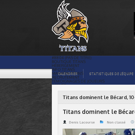
Titans dominent le Bécard, 10-2 | Titans
de témiscaming
#8804 (PAS DE TITRE)
BOUTIQUE TITANS
HÉBERGEMENT
INFO TITANS
MAGASIN TITANS
CALENDRIER
STATISTIQUES DE L’ÉQUIPE
RECRUTEMENT
TÉMOIGNAGES DE JOUEURS
ACCUEIL
BILLETS
CONTACTS
GALERIE PHOTOS
Titans dominent le Bécard, 10
STATISTIQUES
ORGANISATION
JOUEURS
Titans dominent le Bécard
CALENDRIER
GALERIE VIDÉOS
COMMANDITAIRES
Denis Lacourse
Non classé
LIGUE
STATISTIQUES DE LA LIGUE