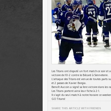
Les Titans ont disputé un fort match ce soir et a
victoire de 10-2 contre le Bécard à Senneterre.
L’attaque des Titans est venue de toutes parts su
et 2 passes de Xavier Borgia.
Benoît Aucoin a signé sa 1ere victoire dans les r
Les Titans portent ainsi leur fiche à 2-1.
Il s’agit du seul match à notre horaire ce weeke
GO Titans!
SHARE THIS ARTICLE WITH FRIENDS