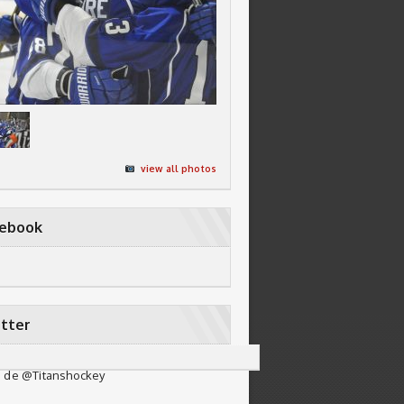
view all photos
cebook
tter
 de @Titanshockey