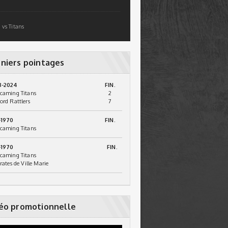
 vs Titans
niers pointages
3-2024
FIN.
caming Titans
2
ord Rattlers
7
-1970
FIN.
caming Titans
-1970
FIN.
caming Titans
irates de Ville Marie
éo promotionnelle