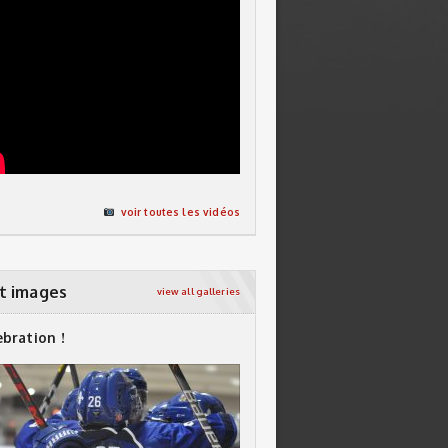
voir toutes les vidéos
t images
view all galleries
ebration !