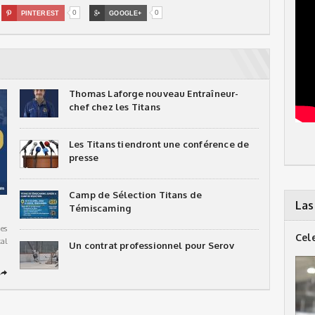
0
0

PINTEREST

GOOGLE+
Thomas Laforge nouveau Entraîneur-
chef chez les Titans
Les Titans tiendront une conférence de
presse
Camp de Sélection Titans de
Las
Témiscaming
es
Cel
al
Un contrat professionnel pour Serov
➦