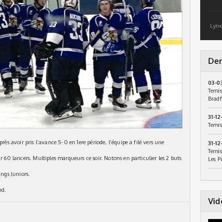
Lynx
Der
03-0
Temis
Bradf
31-12
Temis
près avoir pris l’avance 5-0 en 1ere période, l’équipe a filé vers une
31-12
Temis
r 60 lancers. Multiples marqueurs ce soir. Notons en particulier les 2 buts
Les P
angs Juniors.
nd.
Vid