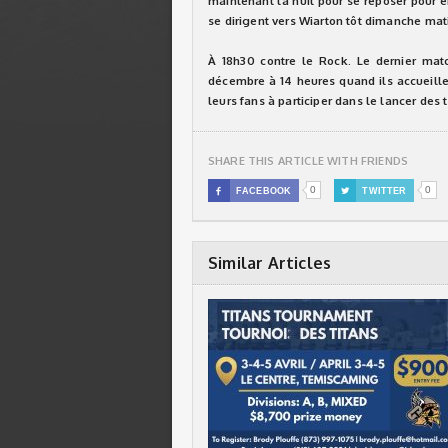
maintenant la nuit pour se reposer pour e
se dirigent vers Wiarton tôt dimanche mat
À 18h30 contre le Rock. Le dernier mat
décembre à 14 heures quand ils accueille
leurs fans à participer dans le lancer des 
SHARE THIS ARTICLE WITH FRIENDS
0
0

FACEBOOK

TWITTER
Similar Articles