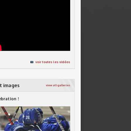
voir toutes les vidéos
t images
view all galleries
ebration !