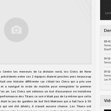
Lynx
Der
03-0
Temis
Bradf
31-12
Temis
u Centre les meneurs de la division nord, les Civics
de New
31-12
Temis
s précédents entre ces 2 équipes étaient proches avec beaucoup
Les P
tait une histoire différente car c’était les Civics qui a pris une
et a navigué le reste du matche pour enregistrer le premier
’un an. Les Civics ont obtenus un but d’assurance en troisième
a performance des Titans ce soir n’était pas de la même que celle
Vid
s était le jeu du gardien de but Veli Makinen qui a fait face à 50
s qui ont été déviés, il n’avait aucune chance. Les Titans ont