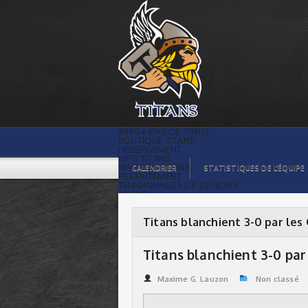
Titans blanchient 3-0 par les Civics |
Titans de témiscaming
#8804 (PAS DE TITRE)
BOUTIQUE TITANS
HÉBERGEMENT
INFO TITANS
MAGASIN TITANS
CALENDRIER
STATISTIQUES DE L’ÉQUIPE
RECRUTEMENT
TÉMOIGNAGES DE JOUEURS
ACCUEIL
BILLETS
CONTACTS
GALERIE PHOTOS
Titans blanchient 3-0 par les 
STATISTIQUES
ORGANISATION
JOUEURS
Titans blanchient 3-0 par 
CALENDRIER
GALERIE VIDÉOS
COMMANDITAIRES
Maxime G. Lauzon
Non classé
LIGUE
STATISTIQUES DE LA LIGUE