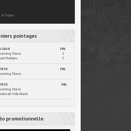
 vs Titans
niers pointages
3-2024
FIN.
caming Titans
2
ord Rattlers
7
-1970
FIN.
caming Titans
-1970
FIN.
caming Titans
irates de Ville Marie
éo promotionnelle