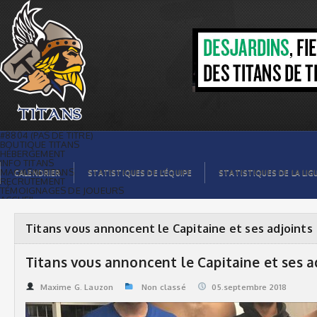
Titans vous annoncent le Capitaine et
ses adjoints | Titans de témiscaming
#8804 (PAS DE TITRE)
BOUTIQUE TITANS
HÉBERGEMENT
INFO TITANS
MAGASIN TITANS
CALENDRIER
STATISTIQUES DE L’ÉQUIPE
STATISTIQUES DE LA LIG
RECRUTEMENT
TÉMOIGNAGES DE JOUEURS
ACCUEIL
BILLETS
CONTACTS
GALERIE PHOTOS
Titans vous annoncent le Capitaine et ses adjoints
STATISTIQUES
ORGANISATION
JOUEURS
Titans vous annoncent le Capitaine et ses a
CALENDRIER
GALERIE VIDÉOS
COMMANDITAIRES
Maxime G. Lauzon
Non classé
05.septembre 2018
LIGUE
STATISTIQUES DE LA LIGUE