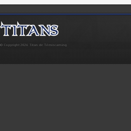
© Copyright 2026 Titan de Témiscaming.