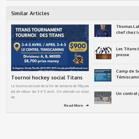
Similar Articles
Thomas Laf
chef chez l
Les Titans
presse
Camp de Sé
Tournoi hockey social Titans
Témiscami
Le tournoi annuel de la fin de semaine de Pâques
est de retour les 3-4-5 avril. On attends un total
Un contrat 
de
Read More
➦