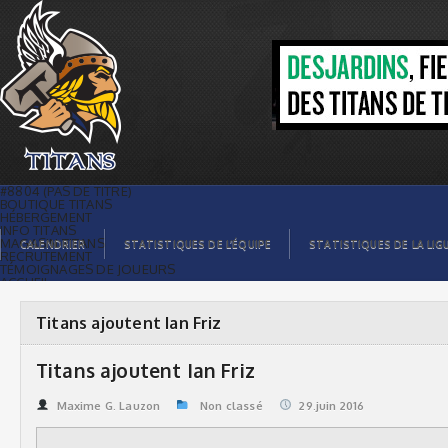
Titans ajoutent Ian Friz | Titans de
témiscaming
#8804 (PAS DE TITRE)
BOUTIQUE TITANS
HÉBERGEMENT
INFO TITANS
MAGASIN TITANS
CALENDRIER
STATISTIQUES DE L’ÉQUIPE
STATISTIQUES DE LA LIG
RECRUTEMENT
TÉMOIGNAGES DE JOUEURS
ACCUEIL
BILLETS
CONTACTS
GALERIE PHOTOS
Titans ajoutent Ian Friz
STATISTIQUES
ORGANISATION
JOUEURS
Titans ajoutent Ian Friz
CALENDRIER
GALERIE VIDÉOS
COMMANDITAIRES
Maxime G. Lauzon
Non classé
29.juin 2016
LIGUE
STATISTIQUES DE LA LIGUE