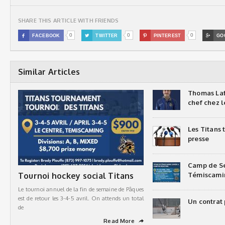
SHARE THIS ARTICLE WITH FRIENDS
0
0
0

FACEBOOK

TWITTER

PINTEREST

GO
Similar Articles
Thomas Laf
chef chez l
Les Titans
presse
Camp de Sé
Tournoi hockey social Titans
Témiscami
Le tournoi annuel de la fin de semaine de Pâques
est de retour les 3-4-5 avril. On attends un total
Un contrat 
de
Read More
➦