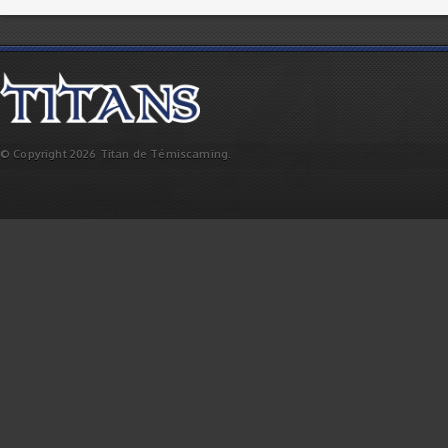
© Copyright 2026 Titan de Témiscaming.