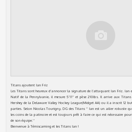
Titans ajoutent Ian Friz
Les Titans sont heureux d’annoncer la signature de l’attaquant Ian Friz. Ian e
Natif de la Pennylvanie, il mesure 5’11’’ et pèse 210lbs. Il arrive aux Titan
Hershey de la Delaware Valley Hockey League(Midget AA) ou il a inscrit 12 bu
parties. Selon Nicolas Tourigny, DG des Titans ‘’ Ian est un ailier robuste q
les coins de la patinoire et est toujours prêt à faire ce qui est nécessaire po
de son équipe.’’
Bienvenue à Témiscaming et les Titans Ian !