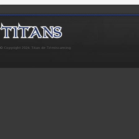
© Copyright 2026 Titan de Témiscaming.