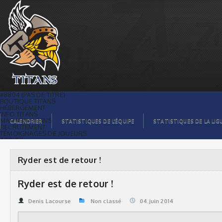
Ryder est de retour ! | Titans de
témiscaming
#8804 (PAS DE TITRE)
BOUTIQUE TITANS
HÉBERGEMENT
INFO TITANS
MAGASIN TITANS
CALENDRIER
STATISTIQUES DE L’ÉQUIPE
STATISTIQUES DE LA LIG
RECRUTEMENT
TÉMOIGNAGES DE JOUEURS
ACCUEIL
BILLETS
CONTACTS
GALERIE PHOTOS
Ryder est de retour !
STATISTIQUES
ORGANISATION
JOUEURS
Ryder est de retour !
CALENDRIER
GALERIE VIDÉOS
COMMANDITAIRES
Denis Lacourse
Non classé
04.juin 2014
LIGUE
STATISTIQUES DE LA LIGUE