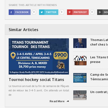
SHARE THIS ARTICLE WITH FRIENDS
0
0
0

FACEBOOK

TWITTER

PINTEREST

GO
Similar Articles
Thomas Laf
chef chez l
Les Titans
presse
Camp de Sé
Tournoi hockey social Titans
Témiscami
Le tournoi annuel de la fin de semaine de Pâques
est de retour les 3-4-5 avril. On attends un total
Un contrat 
de
Read More
➦