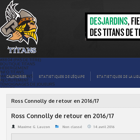
Ross Connolly de retour en 2016/17 |
Titans de témiscaming
#8804 (PAS DE TITRE)
BOUTIQUE TITANS
HÉBERGEMENT
INFO TITANS
MAGASIN TITANS
CALENDRIER
STATISTIQUES DE L’ÉQUIPE
STATISTIQUES DE LA LIG
RECRUTEMENT
TÉMOIGNAGES DE JOUEURS
ACCUEIL
BILLETS
CONTACTS
GALERIE PHOTOS
Ross Connolly de retour en 2016/17
STATISTIQUES
ORGANISATION
JOUEURS
Ross Connolly de retour en 2016/17
CALENDRIER
GALERIE VIDÉOS
COMMANDITAIRES
Maxime G. Lauzon
Non classé
14.avril 2016
LIGUE
STATISTIQUES DE LA LIGUE