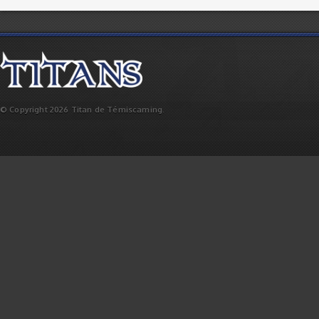
© Copyright 2026 Titan de Témiscaming.