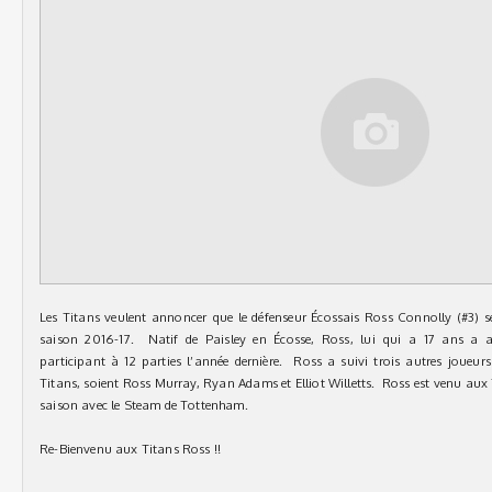
Les Titans veulent annoncer que le défenseur Écossais Ross Connolly (#3) se
saison 2016-17. Natif de Paisley en Écosse, Ross, lui qui a 17 ans a 
participant à 12 parties l’année dernière. Ross a suivi trois autres joueurs
Titans, soient Ross Murray, Ryan Adams et Elliot Willetts. Ross est venu aux
saison avec le Steam de Tottenham.
Re-Bienvenu aux Titans Ross !!