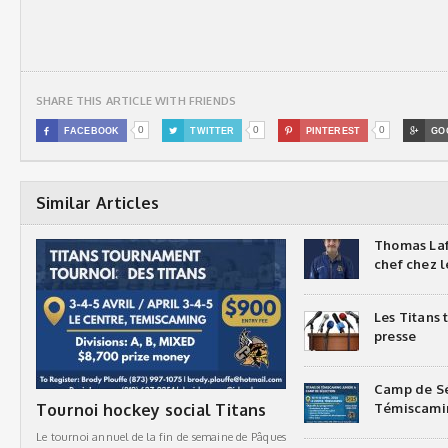
SHARE THIS ARTICLE WITH FRIENDS
0
0
0

FACEBOOK

TWITTER

PINTEREST

GO
Similar Articles
Thomas Laf
chef chez l
Les Titans
presse
Camp de Sé
Tournoi hockey social Titans
Témiscami
Le tournoi annuel de la fin de semaine de Pâques