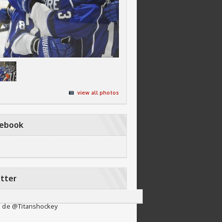
view all photos
cebook
tter
 de @Titanshockey