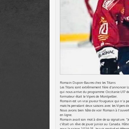
Romain Dupon-Baures chez les Titans
Les Titans sont extrêmement fière d’annoncer 
qui nous arrive du programme Occitanie U17 de Mo
formateur était le Vipers de Montpellier.
Romain est un vrai joueur fougueux qui n’a pas
matchs pensdant deux saisons avec les Vipers de
Nous avons bien hâte de voir Romain à l’ouvertu
en ligne.
Romain avait son mot à dire de sa signature. “Je 
c’était un rêve de jouer junior au Canada. Hâte 
pour la saison 2024-25, Je suis motivé et déterm