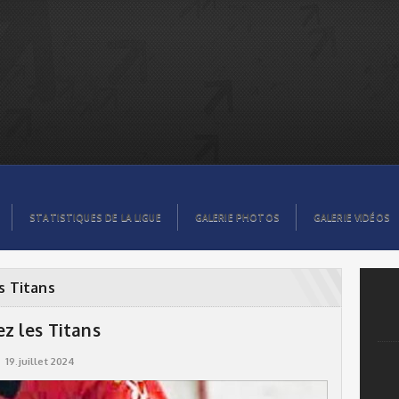
STATISTIQUES DE LA LIGUE
GALERIE PHOTOS
GALERIE VIDÉOS
s Titans
z les Titans
19.juillet 2024