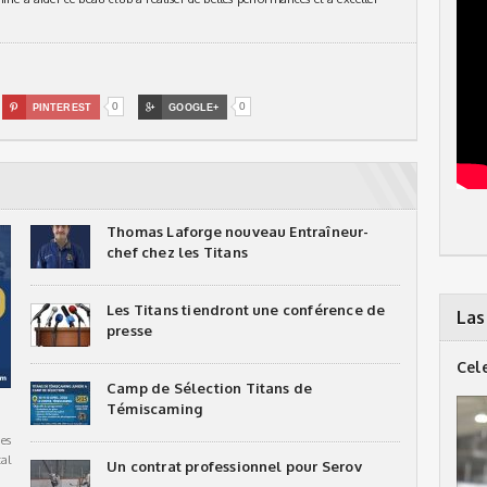
0
0

PINTEREST

GOOGLE+
Thomas Laforge nouveau Entraîneur-
chef chez les Titans
Les Titans tiendront une conférence de
Las
presse
Cel
Camp de Sélection Titans de
Témiscaming
es
al
Un contrat professionnel pour Serov