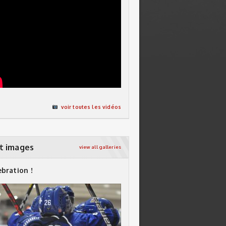
voir toutes les vidéos
t images
view all galleries
ebration !