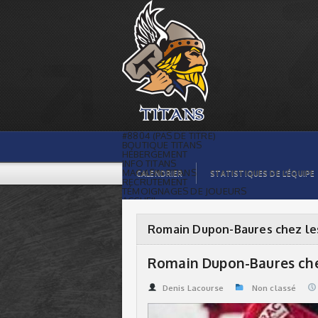
Romain Dupon-Baures chez les Titans |
Titans de témiscaming
#8804 (PAS DE TITRE)
BOUTIQUE TITANS
HÉBERGEMENT
INFO TITANS
MAGASIN TITANS
CALENDRIER
STATISTIQUES DE L’ÉQUIPE
RECRUTEMENT
TÉMOIGNAGES DE JOUEURS
ACCUEIL
BILLETS
CONTACTS
GALERIE PHOTOS
Romain Dupon-Baures chez le
STATISTIQUES
ORGANISATION
JOUEURS
Romain Dupon-Baures che
CALENDRIER
GALERIE VIDÉOS
COMMANDITAIRES
Denis Lacourse
Non classé
LIGUE
STATISTIQUES DE LA LIGUE