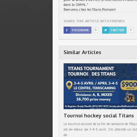
dans la GMHL.”
Bienvenu chez les Titans Romain!
SHARE THIS ARTICLE WITH FRIENDS
0
0

FACEBOOK

TWITTER
Similar Articles
Tournoi hockey social Titans
Le tournoi annuel de la fin de semaine de Pâqu
est de retour les 3-4-5 avril. On attends un tot
de