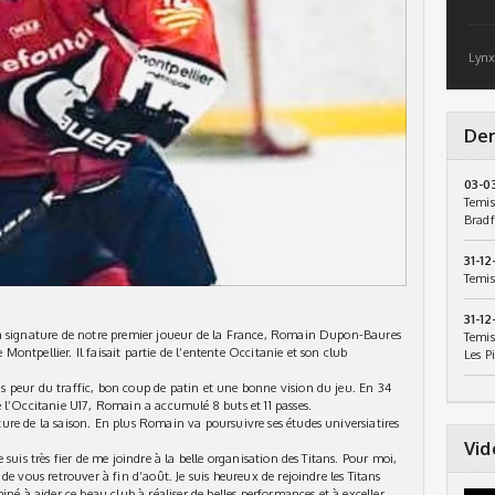
Lynx
Der
03-0
Temis
Bradf
31-12
Temis
31-12
la signature de notre premier joueur de la France, Romain Dupon-Baures
Temis
ntpellier. Il faisait partie de l’entente Occitanie et son club
Les P
 peur du traffic, bon coup de patin et une bonne vision du jeu. En 34
 l’Occitanie U17, Romain a accumulé 8 buts et 11 passes.
re de la saison. En plus Romain va poursuivre ses études universiatires
Vid
suis très fier de me joindre à la belle organisation des Titans. Pour moi,
de vous retrouver à fin d’août. Je suis heureux de rejoindre les Titans
iné à aider ce beau club à réaliser de belles performances et à exceller