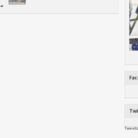
➦
Fa
Twi
Tweets