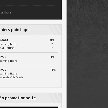
 vs Titans
niers pointages
3-2024
FIN.
caming Titans
2
ord Rattlers
7
-1970
FIN.
caming Titans
-1970
FIN.
caming Titans
irates de Ville Marie
éo promotionnelle