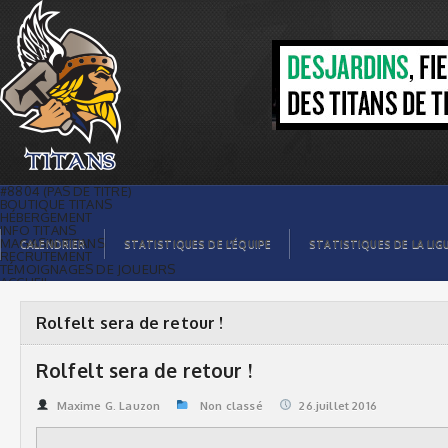
Rolfelt sera de retour ! | Titans de
témiscaming
#8804 (PAS DE TITRE)
BOUTIQUE TITANS
HÉBERGEMENT
INFO TITANS
MAGASIN TITANS
CALENDRIER
STATISTIQUES DE L’ÉQUIPE
STATISTIQUES DE LA LIG
RECRUTEMENT
TÉMOIGNAGES DE JOUEURS
ACCUEIL
BILLETS
CONTACTS
GALERIE PHOTOS
Rolfelt sera de retour !
STATISTIQUES
ORGANISATION
JOUEURS
Rolfelt sera de retour !
CALENDRIER
GALERIE VIDÉOS
COMMANDITAIRES
Maxime G. Lauzon
Non classé
26.juillet 2016
LIGUE
STATISTIQUES DE LA LIGUE