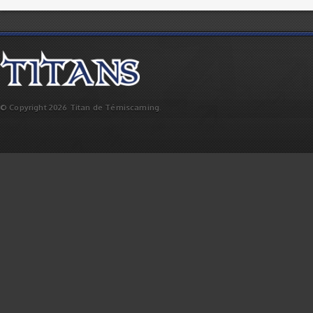
© Copyright 2026 Titan de Témiscaming.