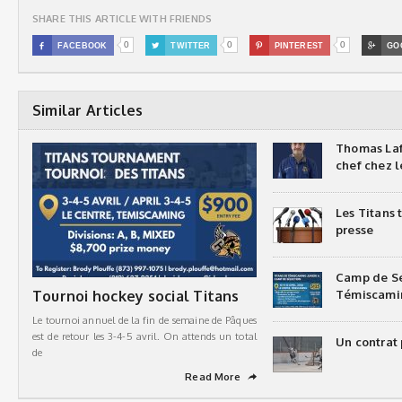
SHARE THIS ARTICLE WITH FRIENDS
0
0
0

FACEBOOK

TWITTER

PINTEREST

GO
Similar Articles
Thomas Laf
chef chez l
Les Titans
presse
Camp de Sé
Tournoi hockey social Titans
Témiscami
Le tournoi annuel de la fin de semaine de Pâques
est de retour les 3-4-5 avril. On attends un total
Un contrat 
de
Read More
➦