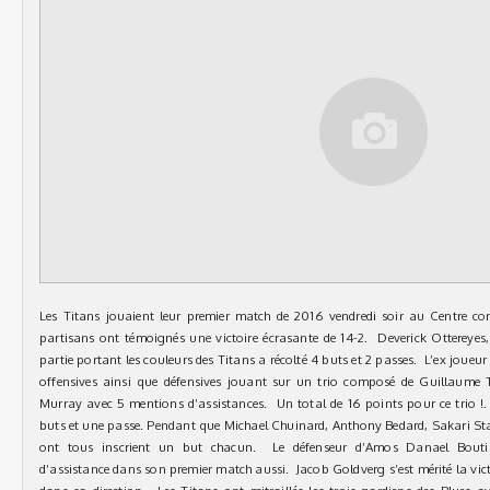
Les Titans jouaient leur premier match de 2016 vendredi soir au Centre cont
partisans ont témoignés une victoire écrasante de 14-2. Deverick Ottereyes,
partie portant les couleurs des Titans a récolté 4 buts et 2 passes. L’ex joueu
offensives ainsi que défensives jouant sur un trio composé de Guillaume T
Murray avec 5 mentions d’assistances. Un total de 16 points pour ce trio !.
buts et une passe. Pendant que Michael Chuinard, Anthony Bedard, Sakari Sta
ont tous inscrient un but chacun. Le défenseur d’Amos Danael Bout
d’assistance dans son premier match aussi. Jacob Goldverg s’est mérité la vict