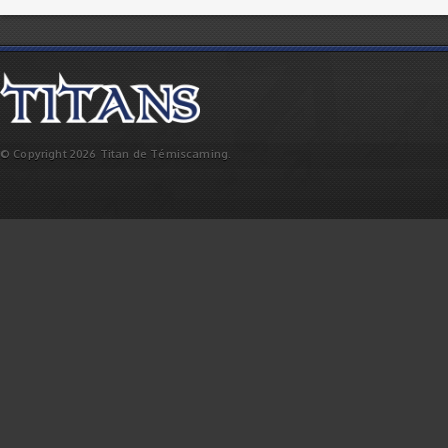
© Copyright 2026 Titan de Témiscaming.