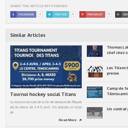
SHARE THIS ARTICLE WITH FRIENDS
0
0
0

FACEBOOK

TWITTER

PINTEREST

GO
Similar Articles
Thomas Laf
chef chez l
Les Titans
presse
Camp de Sé
Tournoi hockey social Titans
Témiscami
Le tournoi annuel de la fin de semaine de Pâques
est de retour les 3-4-5 avril. On attends un total
Un contrat 
de
Read More
➦