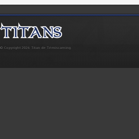
© Copyright 2026 Titan de Témiscaming.