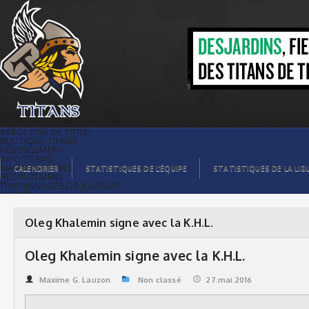
Oleg Khalemin signe avec la K.H.L. |
Titans de témiscaming
#8804 (PAS DE TITRE)
BOUTIQUE TITANS
HÉBERGEMENT
INFO TITANS
MAGASIN TITANS
CALENDRIER
STATISTIQUES DE L’ÉQUIPE
STATISTIQUES DE LA LIG
RECRUTEMENT
TÉMOIGNAGES DE JOUEURS
ACCUEIL
BILLETS
CONTACTS
GALERIE PHOTOS
Oleg Khalemin signe avec la K.H.L.
STATISTIQUES
ORGANISATION
JOUEURS
Oleg Khalemin signe avec la K.H.L.
CALENDRIER
GALERIE VIDÉOS
COMMANDITAIRES
Maxime G. Lauzon
Non classé
27.mai 2016
LIGUE
STATISTIQUES DE LA LIGUE