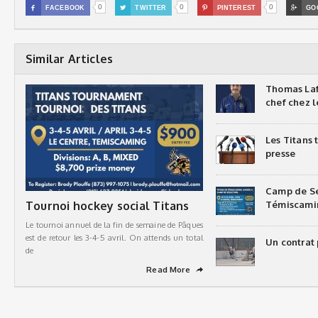
0
0
0

FACEBOOK

TWITTER

PINTEREST

GO
Similar Articles
Thomas Laf
chef chez l
Les Titans
presse
Camp de Sé
Tournoi hockey social Titans
Témiscami
Le tournoi annuel de la fin de semaine de Pâques
est de retour les 3-4-5 avril. On attends un total
Un contrat 
de
Read More
➦