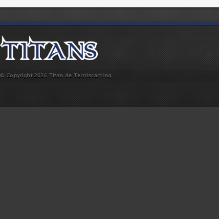
© Copyright 2026 Titan de Témiscaming.