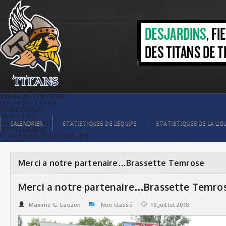
Merci a notre partenaire…Brassette
Temrose | Titans de témiscaming
#8804 (PAS DE TITRE)
BOUTIQUE TITANS
HÉBERGEMENT
INFO TITANS
MAGASIN TITANS
CALENDRIER
STATISTIQUES DE L’ÉQUIPE
STATISTIQUES DE LA LIG
RECRUTEMENT
TÉMOIGNAGES DE JOUEURS
ACCUEIL
BILLETS
CONTACTS
GALERIE PHOTOS
Merci a notre partenaire…Brassette Temrose
STATISTIQUES
ORGANISATION
JOUEURS
Merci a notre partenaire…Brassette Temro
CALENDRIER
GALERIE VIDÉOS
COMMANDITAIRES
Maxime G. Lauzon
Non classé
18.juillet 2018
LIGUE
STATISTIQUES DE LA LIGUE