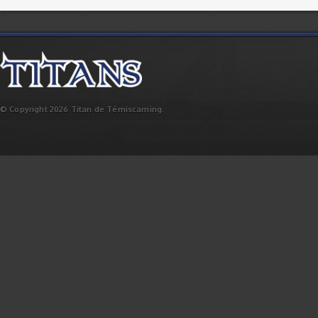
© Copyright 2026 Titan de Témiscaming.