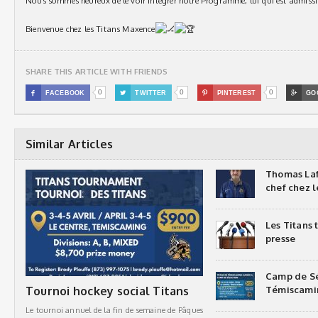
Nous sommes heureux de le voir intégrer notre Programme, lui qui est admissi
Bienvenue chez les Titans Maxence
SHARE THIS ARTICLE WITH FRIENDS
0
0
0

FACEBOOK

TWITTER

PINTEREST

GO
Similar Articles
Thomas Laf
chef chez l
Les Titans
presse
Camp de Sé
Tournoi hockey social Titans
Témiscami
Le tournoi annuel de la fin de semaine de Pâques