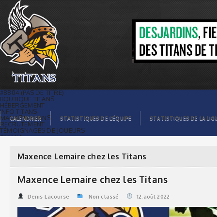
Maxence Lemaire chez les Titans |
Titans de témiscaming
#8804 (PAS DE TITRE)
BOUTIQUE TITANS
HÉBERGEMENT
INFO TITANS
MAGASIN TITANS
CALENDRIER
STATISTIQUES DE L’ÉQUIPE
STATISTIQUES DE LA LIG
RECRUTEMENT
TÉMOIGNAGES DE JOUEURS
ACCUEIL
BILLETS
CONTACTS
GALERIE PHOTOS
Maxence Lemaire chez les Titans
STATISTIQUES
ORGANISATION
JOUEURS
Maxence Lemaire chez les Titans
CALENDRIER
GALERIE VIDÉOS
COMMANDITAIRES
Denis Lacourse
Non classé
12.août 2022
LIGUE
STATISTIQUES DE LA LIGUE