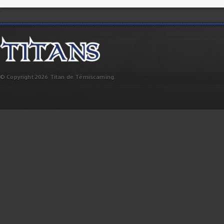
© Copyright 2026 Titan de Témiscaming.