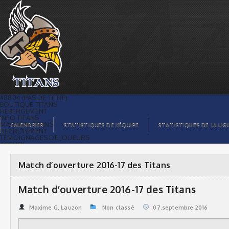
Match d’ouverture 2016-17 des Titans |
Titans de témiscaming
#8804 (PAS DE TITRE)
BOUTIQUE TITANS
HÉBERGEMENT
INFO TITANS
MAGASIN TITANS
CALENDRIER
STATISTIQUES DE L’ÉQUIPE
STATISTIQUES DE LA LIG
RECRUTEMENT
TÉMOIGNAGES DE JOUEURS
ACCUEIL
BILLETS
CONTACTS
GALERIE PHOTOS
Match d’ouverture 2016-17 des Titans
STATISTIQUES
ORGANISATION
JOUEURS
Match d’ouverture 2016-17 des Titans
CALENDRIER
GALERIE VIDÉOS
COMMANDITAIRES
Maxime G. Lauzon
Non classé
07.septembre 2016
LIGUE
STATISTIQUES DE LA LIGUE