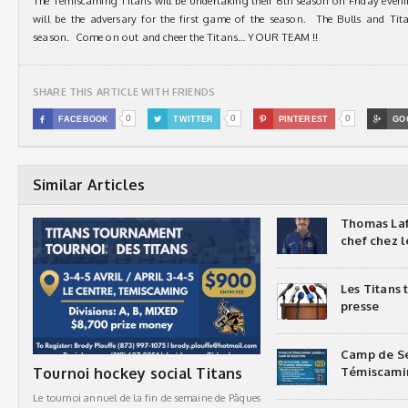
The Temiscaming Titans will be undertaking their 6th season on Friday eveni
will be the adversary for the first game of the season. The Bulls and Tit
season. Come on out and cheer the Titans… YOUR TEAM !!
SHARE THIS ARTICLE WITH FRIENDS
0
0
0

FACEBOOK

TWITTER

PINTEREST

GO
Similar Articles
Thomas Laf
chef chez l
Les Titans
presse
Camp de Sé
Tournoi hockey social Titans
Témiscami
Le tournoi annuel de la fin de semaine de Pâques