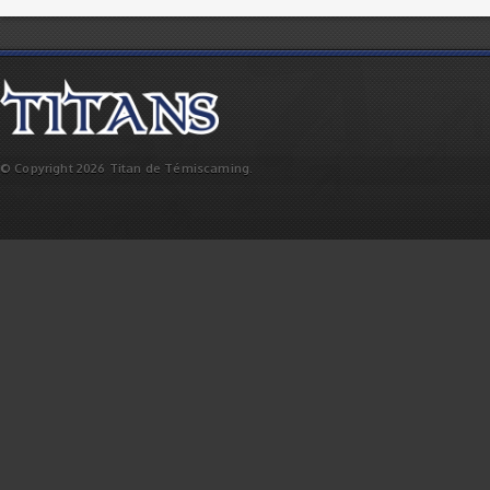
© Copyright 2026 Titan de Témiscaming.