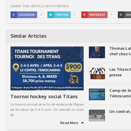
SHARE THIS ARTICLE WITH FRIENDS
0
0
0

FACEBOOK

TWITTER

PINTEREST

GO
Similar Articles
Thomas Laf
chef chez l
Les Titans
presse
Camp de Sé
Tournoi hockey social Titans
Témiscami
Le tournoi annuel de la fin de semaine de Pâques
est de retour les 3-4-5 avril. On attends un total
Un contrat 
de
Read More
➦