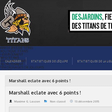
Marshall eclate avec 6 points ! | Titans
de témiscaming
#8804 (PAS DE TITRE)
BOUTIQUE TITANS
HÉBERGEMENT
INFO TITANS
MAGASIN TITANS
CALENDRIER
STATISTIQUES DE L’ÉQUIPE
STATISTIQUES DE LA LIG
RECRUTEMENT
TÉMOIGNAGES DE JOUEURS
ACCUEIL
BILLETS
CONTACTS
GALERIE PHOTOS
Marshall eclate avec 6 points !
STATISTIQUES
ORGANISATION
JOUEURS
Marshall eclate avec 6 points !
CALENDRIER
GALERIE VIDÉOS
COMMANDITAIRES
Maxime G. Lauzon
Non classé
13.décembre 2015
LIGUE
STATISTIQUES DE LA LIGUE