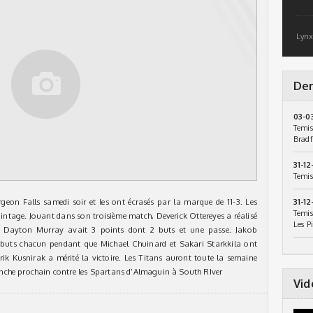
Lynx
Der
03-0
Temis
Bradf
31-12
Temis
rgeon Falls samedi soir et les ont écrasés par la marque de 11-3. Les
31-12
Temis
intage. Jouant dans son troisième match, Deverick Ottereyes a réalisé
Les P
. Dayton Murray avait 3 points dont 2 buts et une passe. Jakob
x buts chacun pendant que Michael Chuinard et Sakari Starkkila ont
trik Kusnirak a mérité la victoire. Les Titans auront toute la semaine
nche prochain contre les Spartans d’Almaguin à South RIver
Vid