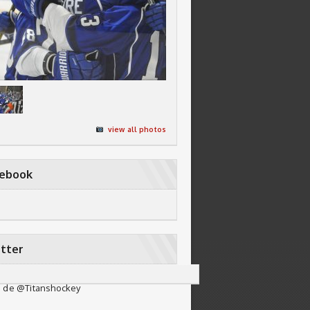
view all photos
cebook
tter
 de @Titanshockey