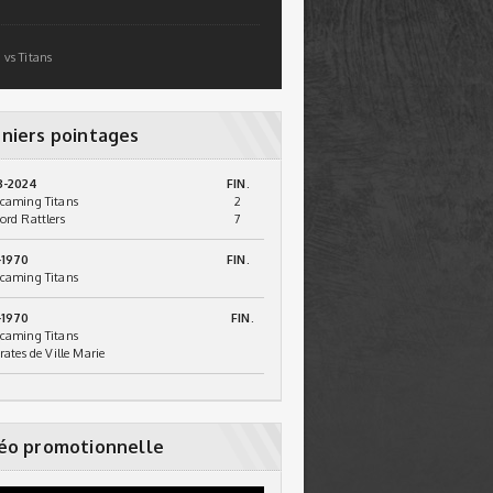
 vs Titans
niers pointages
3-2024
FIN.
caming Titans
2
ord Rattlers
7
-1970
FIN.
caming Titans
-1970
FIN.
caming Titans
irates de Ville Marie
éo promotionnelle