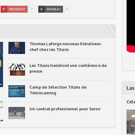
0
0

PINTEREST

GOOGLE+
Thomas Laforge nouveau Entraîneur-
chef chez les Titans
Les Titans tiendront une conférence de
presse
Camp de Sélection Titans de
Las
Témiscaming
Cel
es
al
Un contrat professionnel pour Serov
➦