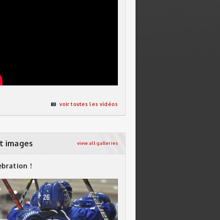
voir toutes les vidéos
t images
view all galleries
ebration !