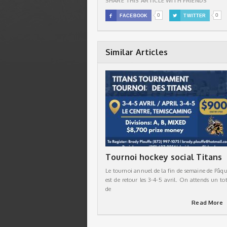
SHARE THIS ARTICLE WITH FRIENDS
0
0

FACEBOOK

TWITTER
Similar Articles
Tournoi hockey social Titans
Le tournoi annuel de la fin de semaine de Pâqu
est de retour les 3-4-5 avril. On attends un tot
de
Read More