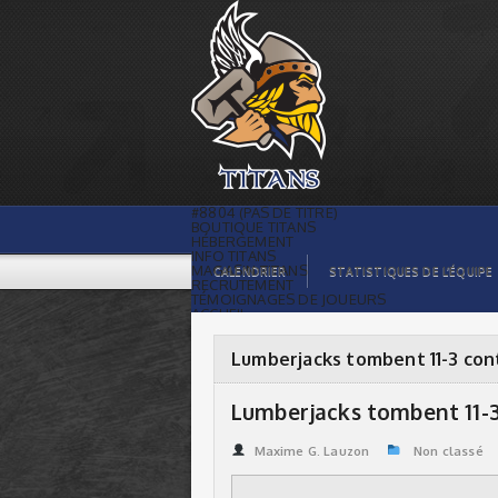
Lumberjacks tombent 11-3 contre les
Titans | Titans de témiscaming
#8804 (PAS DE TITRE)
BOUTIQUE TITANS
HÉBERGEMENT
INFO TITANS
MAGASIN TITANS
CALENDRIER
STATISTIQUES DE L’ÉQUIPE
RECRUTEMENT
TÉMOIGNAGES DE JOUEURS
ACCUEIL
BILLETS
CONTACTS
GALERIE PHOTOS
Lumberjacks tombent 11-3 cont
STATISTIQUES
ORGANISATION
JOUEURS
Lumberjacks tombent 11-3
CALENDRIER
GALERIE VIDÉOS
COMMANDITAIRES
Maxime G. Lauzon
Non classé
LIGUE
STATISTIQUES DE LA LIGUE