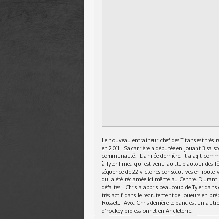
Le nouveau entraîneur chef des Titans est très r
en 2011. Sa carrière a débutée en jouant 3 saiso
communauté. L’année dernière, il a agit comme 
à Tyler Fines, qui est venu au club autour des fê
séquence de 22 victoires consécutives en route ve
qui a été réclamée ici même au Centre. Durant les
défaites. Chris a appris beaucoup de Tyler dans c
très actif dans le recrutement de joueurs en pr
Russell. Avec Chris derrière le banc est un autre
d’hockey professionnel en Angleterre.