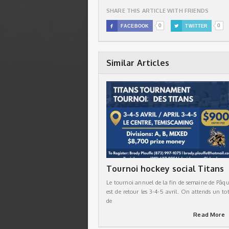
SHARE THIS ARTICLE WITH FRIENDS
0
0

FACEBOOK

TWITTER
Similar Articles
Tournoi hockey social Titans
Le tournoi annuel de la fin de semaine de Pâqu
est de retour les 3-4-5 avril. On attends un tot
de
Read More