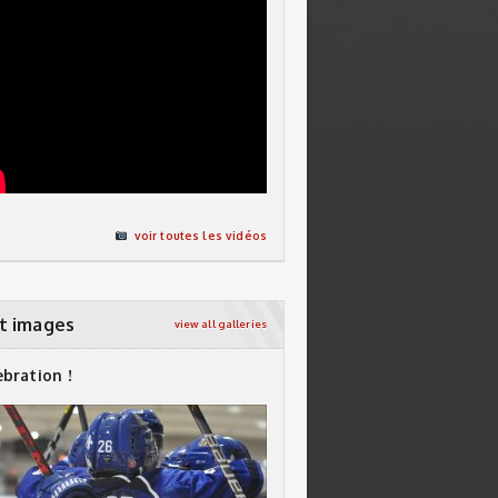
voir toutes les vidéos
t images
view all galleries
ebration !