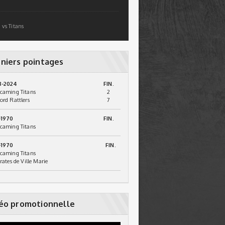
 vs Titans
niers pointages
3-2024
FIN.
caming Titans
2
ord Rattlers
7
-1970
FIN.
caming Titans
-1970
FIN.
caming Titans
irates de Ville Marie
éo promotionnelle