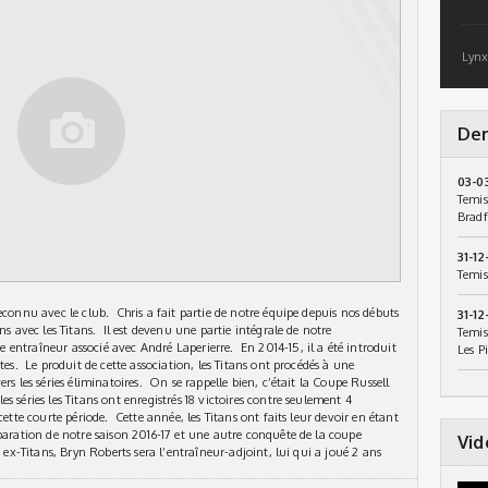
Lynx
Der
03-0
Temis
Bradf
31-12
Temis
econnu avec le club. Chris a fait partie de notre équipe depuis nos débuts
31-12
ns avec les Titans. Il est devenu une partie intégrale de notre
Temis
entraîneur associé avec André Laperierre. En 2014-15, il a été introduit
Les P
tes. Le produit de cette association, les Titans ont procédés à une
rs les séries éliminatoires. On se rappelle bien, c’était la Coupe Russell
 séries les Titans ont enregistrés 18 victoires contre seulement 4
ette courte période. Cette année, les Titans ont faits leur devoir en étant
éparation de notre saison 2016-17 et une autre conquête de la coupe
Vid
 ex-Titans, Bryn Roberts sera l’entraîneur-adjoint, lui qui a joué 2 ans