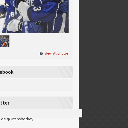
view all photos
cebook
tter
 de @Titanshockey