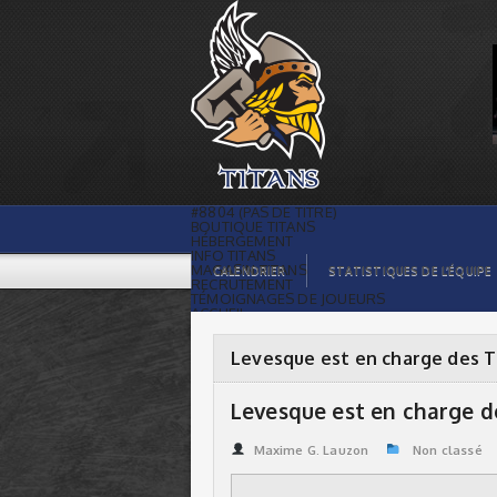
Levesque est en charge des Titans |
Titans de témiscaming
#8804 (PAS DE TITRE)
BOUTIQUE TITANS
HÉBERGEMENT
INFO TITANS
MAGASIN TITANS
CALENDRIER
STATISTIQUES DE L’ÉQUIPE
RECRUTEMENT
TÉMOIGNAGES DE JOUEURS
ACCUEIL
BILLETS
CONTACTS
GALERIE PHOTOS
Levesque est en charge des T
STATISTIQUES
ORGANISATION
JOUEURS
Levesque est en charge d
CALENDRIER
GALERIE VIDÉOS
COMMANDITAIRES
Maxime G. Lauzon
Non classé
LIGUE
STATISTIQUES DE LA LIGUE