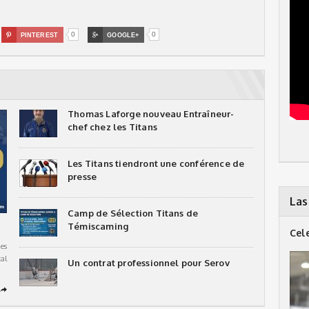
0
0

PINTEREST

GOOGLE+
Thomas Laforge nouveau Entraîneur-
chef chez les Titans
Les Titans tiendront une conférence de
presse
Las
Camp de Sélection Titans de
Témiscaming
Cel
es
al
Un contrat professionnel pour Serov
➦