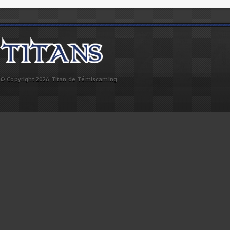
© Copyright 2026 Titan de Témiscaming.