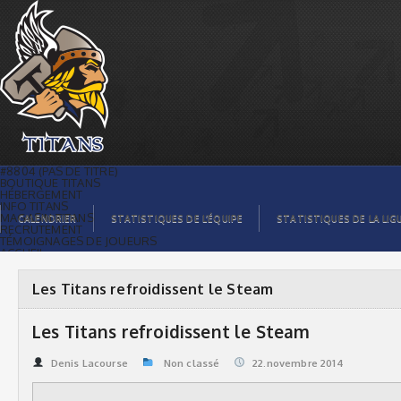
Les Titans refroidissent le Steam |
Titans de témiscaming
#8804 (PAS DE TITRE)
BOUTIQUE TITANS
HÉBERGEMENT
INFO TITANS
MAGASIN TITANS
CALENDRIER
STATISTIQUES DE L’ÉQUIPE
STATISTIQUES DE LA LIG
RECRUTEMENT
TÉMOIGNAGES DE JOUEURS
ACCUEIL
BILLETS
CONTACTS
GALERIE PHOTOS
Les Titans refroidissent le Steam
STATISTIQUES
ORGANISATION
JOUEURS
Les Titans refroidissent le Steam
CALENDRIER
GALERIE VIDÉOS
COMMANDITAIRES
Denis Lacourse
Non classé
22.novembre 2014
LIGUE
STATISTIQUES DE LA LIGUE