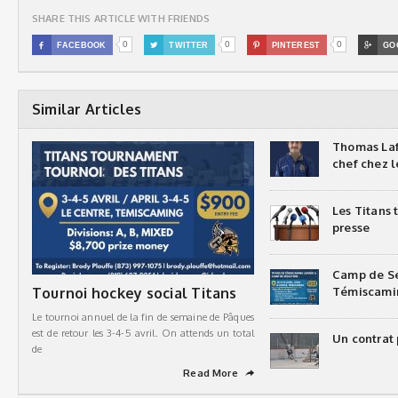
SHARE THIS ARTICLE WITH FRIENDS
0
0
0

FACEBOOK

TWITTER

PINTEREST

GO
Similar Articles
Thomas Laf
chef chez l
Les Titans
presse
Camp de Sé
Tournoi hockey social Titans
Témiscami
Le tournoi annuel de la fin de semaine de Pâques
est de retour les 3-4-5 avril. On attends un total
Un contrat 
de
Read More
➦