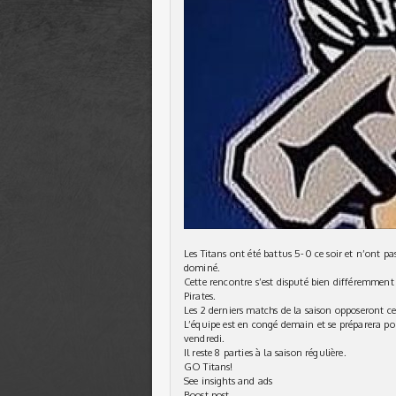
Les Titans ont été battus 5-0 ce soir et n’ont 
dominé.
Cette rencontre s’est disputé bien différemment
Pirates.
Les 2 derniers matchs de la saison opposeront 
L’équipe est en congé demain et se préparera pou
vendredi.
Il reste 8 parties à la saison régulière.
GO Titans!
See insights and ads
Boost post