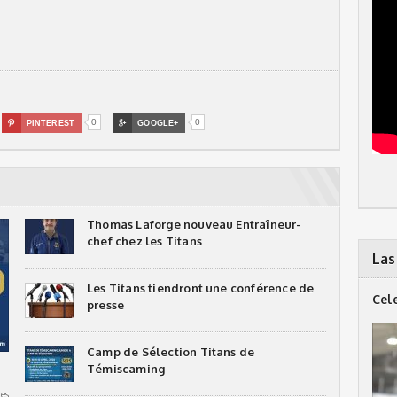
0
0

PINTEREST

GOOGLE+
Thomas Laforge nouveau Entraîneur-
chef chez les Titans
Las
Les Titans tiendront une conférence de
Cel
presse
Camp de Sélection Titans de
Témiscaming
es