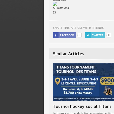
All reactions:
3
3
SHARE THIS ARTICLE WITH FRIENDS
0
0

FACEBOOK

TWITTER
Similar Articles
Tournoi hockey social Titans
Le tournoi annuel de la fin de semaine de Pâqu