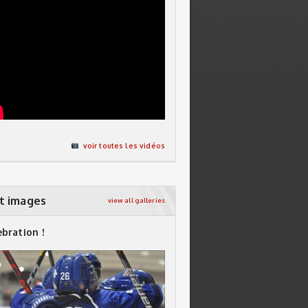
voir toutes les vidéos
t images
view all galleries
ebration !