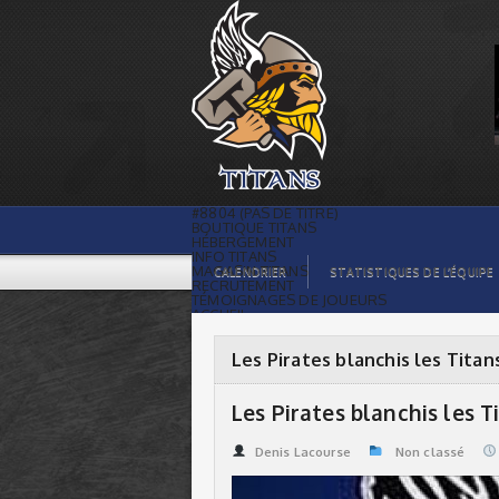
Les Pirates blanchis les Titans 5-0 |
Titans de témiscaming
#8804 (PAS DE TITRE)
BOUTIQUE TITANS
HÉBERGEMENT
INFO TITANS
MAGASIN TITANS
CALENDRIER
STATISTIQUES DE L’ÉQUIPE
RECRUTEMENT
TÉMOIGNAGES DE JOUEURS
ACCUEIL
BILLETS
CONTACTS
GALERIE PHOTOS
Les Pirates blanchis les Titan
STATISTIQUES
ORGANISATION
JOUEURS
Les Pirates blanchis les T
CALENDRIER
GALERIE VIDÉOS
COMMANDITAIRES
Denis Lacourse
Non classé
LIGUE
STATISTIQUES DE LA LIGUE