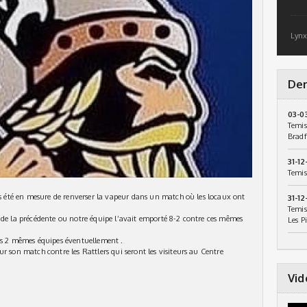
Lynx
Der
03-0
Temis
Bradf
31-12
Temis
pas été en mesure de renverser la vapeur dans un match où les locaux ont
31-12
Temis
 de la précédente ou notre équipe l’avait emporté 8-2 contre ces mêmes
Les P
ces 2 mêmes équipes éventuellement .
r son match contre les Rattlers qui seront les visiteurs au Centre
Vid