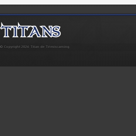
© Copyright 2026 Titan de Témiscaming.