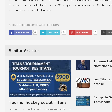
punition aux Titans a mis une fin au pointage. Jason Goes a subi la défaite, l
Titans vont recevoir les Ice Crushers d’Orangeville vendredi soir au Centre à 2
pour une partie avec les Huskies.
SHARE THIS ARTICLE WITH FRIENDS
0
0
0

FACEBOOK

TWITTER

PINTEREST

GO
Similar Articles
Thomas Laf
chef chez l
Les Titans
presse
Camp de Sé
Tournoi hockey social Titans
Témiscami
Le tournoi annuel de la fin de semaine de Pâques