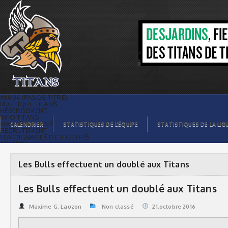
Les Bulls effectuent un doublé aux
Titans | Titans de témiscaming
#8804 (PAS DE TITRE)
BOUTIQUE TITANS
HÉBERGEMENT
INFO TITANS
MAGASIN TITANS
CALENDRIER
STATISTIQUES DE L’ÉQUIPE
STATISTIQUES DE LA LIG
RECRUTEMENT
TÉMOIGNAGES DE JOUEURS
ACCUEIL
BILLETS
CONTACTS
GALERIE PHOTOS
Les Bulls effectuent un doublé aux Titans
STATISTIQUES
ORGANISATION
JOUEURS
Les Bulls effectuent un doublé aux Titans
CALENDRIER
GALERIE VIDÉOS
COMMANDITAIRES
Maxime G. Lauzon
Non classé
21.octobre 2016
LIGUE
STATISTIQUES DE LA LIGUE