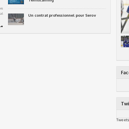
Témiscaming
es
al
Un contrat professionnel pour Serov
➦
Fa
Twi
Tweets