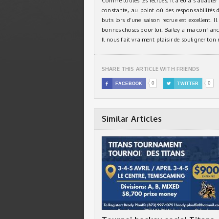
Comme toutes les recrues, il a eu à s’adapter
constante, au point où des responsabilités de 
buts lors d’une saison recrue est excellent. 
bonnes choses pour lui. Bailey a ma confiance 
Il nous fait vraiment plaisir de souligner ton
SHARE THIS ARTICLE WITH FRIENDS
0
0

FACEBOOK

TWITTER
Similar Articles