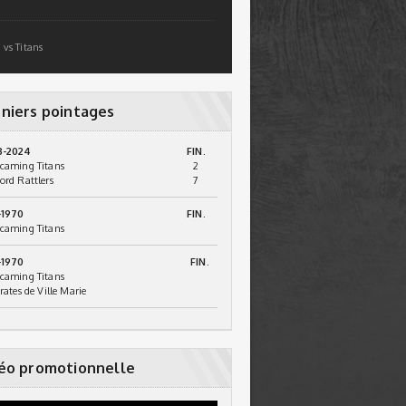
 vs Titans
niers pointages
3-2024
FIN.
caming Titans
2
ord Rattlers
7
-1970
FIN.
caming Titans
-1970
FIN.
caming Titans
irates de Ville Marie
éo promotionnelle