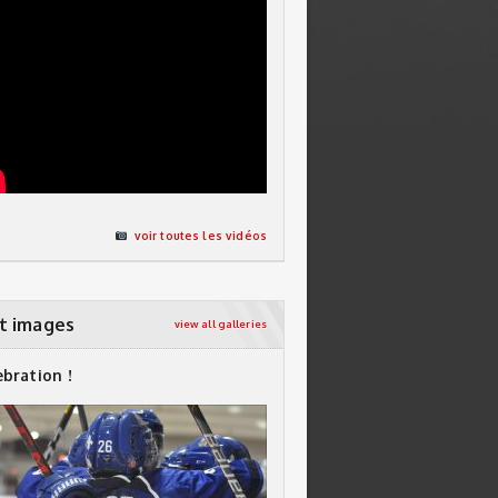
voir toutes les vidéos
t images
view all galleries
ebration !