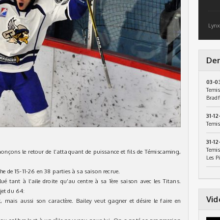
Lynx
Der
03-0
Temis
Bradf
31-12
Temis
31-12
Temis
onçons le retour de l’attaquant de puissance et fils de Témiscaming,
Les P
he de 15-11-26 en 38 parties à sa saison recrue.
é tant à l’aile droite qu’au centre à sa 1ère saison avec les Titans.
jet du 64:
Vid
 mais aussi son caractère. Bailey veut gagner et désire le faire en