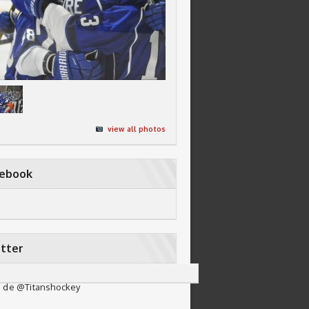
view all photos
cebook
tter
 de @Titanshockey