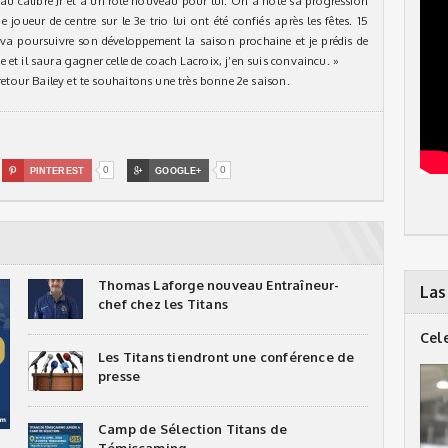
 au calibre Jr et à un rôle nouveau pour lui. On a noté sa progression
joueur de centre sur le 3e trio lui ont été confiés après les fêtes. 15
Il va poursuivre son développement la saison prochaine et je prédis de
et il saura gagner celle de coach Lacroix, j’en suis convaincu. »
 retour Bailey et te souhaitons une très bonne 2e saison.
0
0

PINTEREST

GOOGLE+
Thomas Laforge nouveau Entraîneur-
Las
chef chez les Titans
Cel
Les Titans tiendront une conférence de
presse
Camp de Sélection Titans de