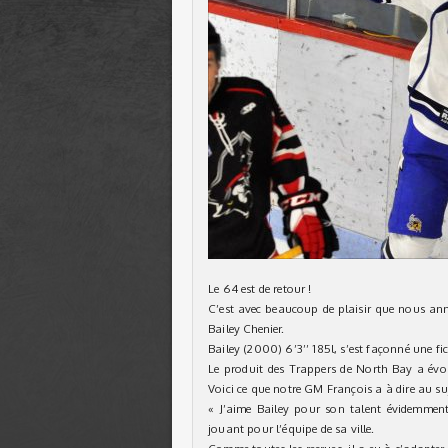
Le 64 est de retour !
C’est avec beaucoup de plaisir que nous ann
Bailey Chenier.
Bailey (2000) 6’3’’ 185l, s’est façonné une fic
Le produit des Trappers de North Bay a évolu
Voici ce que notre GM François a à dire au su
« J’aime Bailey pour son talent évidemment,
jouant pour l’équipe de sa ville.