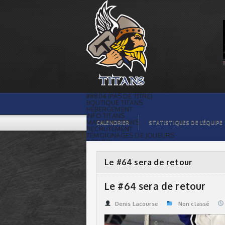
Le #64 sera de retour | Titans de
témiscaming
#8804 (PAS DE TITRE)
BOUTIQUE TITANS
HÉBERGEMENT
INFO TITANS
MAGASIN TITANS
CALENDRIER
STATISTIQUES DE L’ÉQUIPE
RECRUTEMENT
TÉMOIGNAGES DE JOUEURS
ACCUEIL
BILLETS
CONTACTS
GALERIE PHOTOS
Le #64 sera de retour
STATISTIQUES
ORGANISATION
JOUEURS
Le #64 sera de retour
CALENDRIER
GALERIE VIDÉOS
COMMANDITAIRES
Denis Lacourse
Non classé
LIGUE
STATISTIQUES DE LA LIGUE