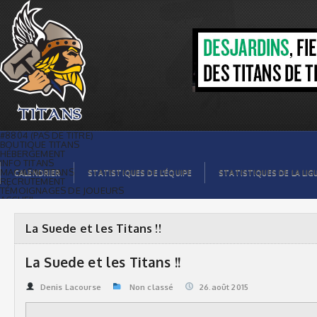
La Suede et les Titans !! | Titans de
témiscaming
#8804 (PAS DE TITRE)
BOUTIQUE TITANS
HÉBERGEMENT
INFO TITANS
MAGASIN TITANS
CALENDRIER
STATISTIQUES DE L’ÉQUIPE
STATISTIQUES DE LA LIG
RECRUTEMENT
TÉMOIGNAGES DE JOUEURS
ACCUEIL
BILLETS
CONTACTS
GALERIE PHOTOS
La Suede et les Titans !!
STATISTIQUES
ORGANISATION
JOUEURS
La Suede et les Titans !!
CALENDRIER
GALERIE VIDÉOS
COMMANDITAIRES
Denis Lacourse
Non classé
26.août 2015
LIGUE
STATISTIQUES DE LA LIGUE