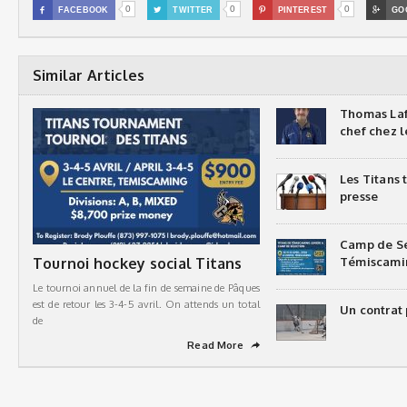
0
0
0

FACEBOOK

TWITTER

PINTEREST

GO
Similar Articles
Thomas Laf
chef chez l
Les Titans
presse
Camp de Sé
Tournoi hockey social Titans
Témiscami
Le tournoi annuel de la fin de semaine de Pâques
est de retour les 3-4-5 avril. On attends un total
Un contrat 
de
Read More
➦