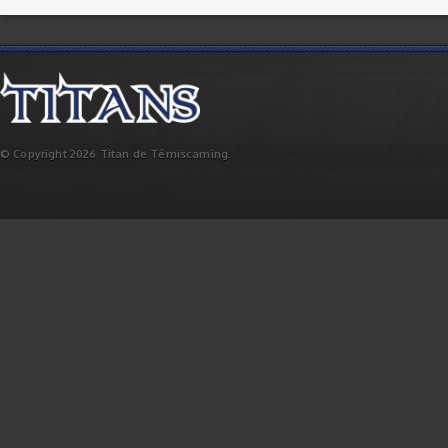
© Copyright 2026 Titan de Témiscaming.