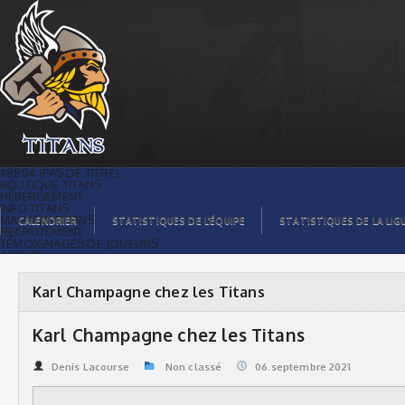
Karl Champagne chez les Titans |
Titans de témiscaming
#8804 (PAS DE TITRE)
BOUTIQUE TITANS
HÉBERGEMENT
INFO TITANS
MAGASIN TITANS
CALENDRIER
STATISTIQUES DE L’ÉQUIPE
STATISTIQUES DE LA LIG
RECRUTEMENT
TÉMOIGNAGES DE JOUEURS
ACCUEIL
BILLETS
CONTACTS
GALERIE PHOTOS
Karl Champagne chez les Titans
STATISTIQUES
ORGANISATION
JOUEURS
Karl Champagne chez les Titans
CALENDRIER
GALERIE VIDÉOS
COMMANDITAIRES
Denis Lacourse
Non classé
06.septembre 2021
LIGUE
STATISTIQUES DE LA LIGUE