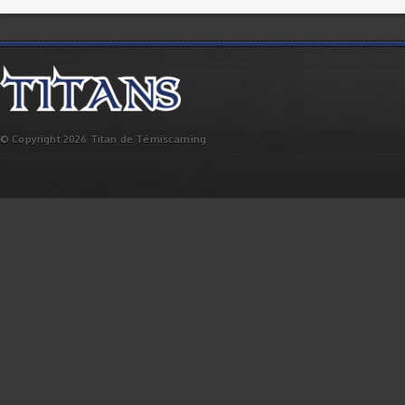
© Copyright 2026 Titan de Témiscaming.