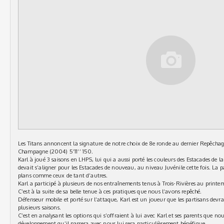
Les Titans annoncent la signature de notre choix de 8e ronde au dernier Repêchag
Champagne (2004) 5’11’’ 150.
Karl à joué 3 saisons en LHPS, lui qui a aussi porté les couleurs des Estacades de 
devait s’aligner pour les Estacades de nouveau, au niveau Juvénile cette fois. L
plans comme ceux de tant d’autres.
Karl a participé à plusieurs de nos entraînements tenus à Trois-Rivières au printem
C’est à la suite de sa belle tenue à ces pratiques que nous l’avons repêché.
Défenseur mobile et porté sur l’attaque, Karl est un joueur que les partisans dev
plusieurs saisons.
C’est en analysant les options qui s’offraient à lui avec Karl et ses parents que n
développement qu’il passera avec nous lui sera particulièrement bénéfique.