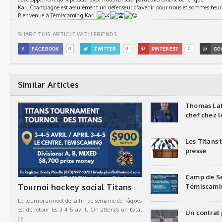
Karl Champagne est assurément un défenseur d’avenir pour nous et sommes heureux
Bienvenue à Témiscaming Karl
SHARE THIS ARTICLE WITH FRIENDS
0
0
0

FACEBOOK

TWITTER

PINTEREST

GO
Similar Articles
Thomas Laf
chef chez l
Les Titans
presse
Camp de Sé
Tournoi hockey social Titans
Témiscami
Le tournoi annuel de la fin de semaine de Pâques
est de retour les 3-4-5 avril. On attends un total
Un contrat 
de