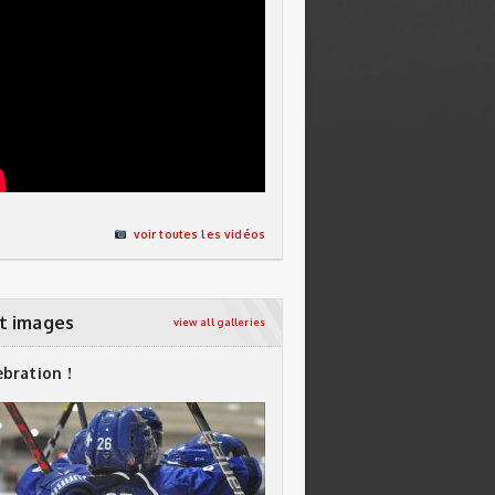
voir toutes les vidéos
t images
view all galleries
ebration !