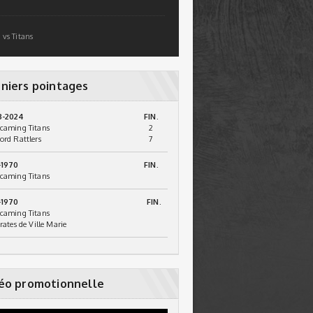
 vs Titans
niers pointages
3-2024
FIN.
caming Titans
2
ord Rattlers
7
-1970
FIN.
caming Titans
-1970
FIN.
caming Titans
irates de Ville Marie
éo promotionnelle