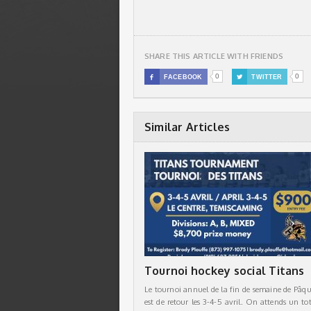
SHARE THIS ARTICLE WITH FRIENDS
0
0

FACEBOOK

TWITTER
Similar Articles
Tournoi hockey social Titans
Le tournoi annuel de la fin de semaine de Pâqu
est de retour les 3-4-5 avril. On attends un tot