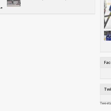
➦
Fa
Twi
Tweets