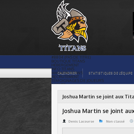
Joshua Martin se joint aux Titans |
Titans de témiscaming
#8804 (PAS DE TITRE)
BOUTIQUE TITANS
HÉBERGEMENT
INFO TITANS
MAGASIN TITANS
CALENDRIER
STATISTIQUES DE L’ÉQUIPE
RECRUTEMENT
TÉMOIGNAGES DE JOUEURS
ACCUEIL
BILLETS
CONTACTS
GALERIE PHOTOS
Joshua Martin se joint aux Tit
STATISTIQUES
ORGANISATION
JOUEURS
Joshua Martin se joint au
CALENDRIER
GALERIE VIDÉOS
COMMANDITAIRES
Denis Lacourse
Non classé
LIGUE
STATISTIQUES DE LA LIGUE