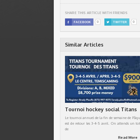
SHARE THIS ARTICLE WITH FRIENDS
0
0

FACEBOOK

TWITTER
Similar Articles
Tournoi hockey social Titans
Le tournoi annuel de la fin de semaine de Pâqu
est de retour les 3-4-5 avril. On attends un tot
de
Read More