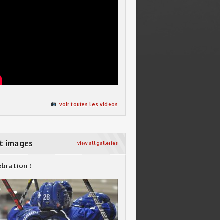
voir toutes les vidéos
t images
view all galleries
ebration !