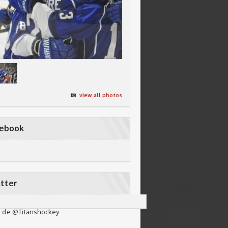
view all photos
cebook
tter
 de @Titanshockey