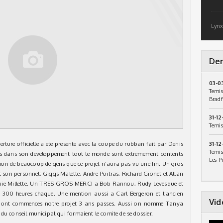
Lynx
Der
03-0
Temis
Bradf
31-12
Temis
verture officielle a ete presente avec la coupe du rubban fait par Denis
31-12
Temis
ns dans son developpement tout le monde sont extremement contents
Les P
cation de beaucoup de gens que ce projet n’aura pas vu une fin. Un gros
et son personnel; Giggs Malette, Andre Poitras, Richard Gionet et Allan
hanie Millette. Un TRES GROS MERCI a Bob Rannou, Rudy Levesque et
 300 heures chaque. Une mention aussi a Carl Bergeron et l’ancien
Vid
qui ont commences notre projet 3 ans passes. Aussi on nomme Tanya
du conseil municipal qui formaient le comite de se dossier.