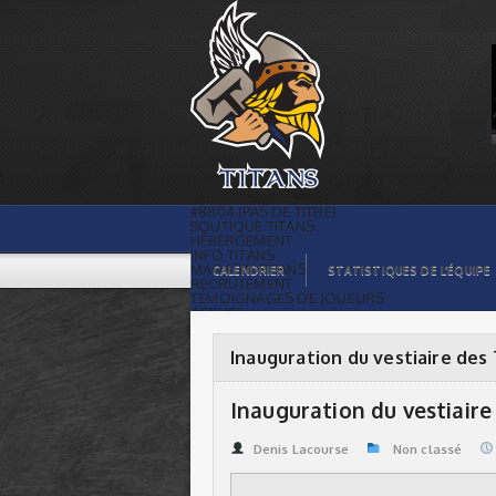
Inauguration du vestiaire des Titans |
Titans de témiscaming
#8804 (PAS DE TITRE)
BOUTIQUE TITANS
HÉBERGEMENT
INFO TITANS
MAGASIN TITANS
CALENDRIER
STATISTIQUES DE L’ÉQUIPE
RECRUTEMENT
TÉMOIGNAGES DE JOUEURS
ACCUEIL
BILLETS
CONTACTS
GALERIE PHOTOS
Inauguration du vestiaire des
STATISTIQUES
ORGANISATION
JOUEURS
Inauguration du vestiaire
CALENDRIER
GALERIE VIDÉOS
COMMANDITAIRES
Denis Lacourse
Non classé
LIGUE
STATISTIQUES DE LA LIGUE