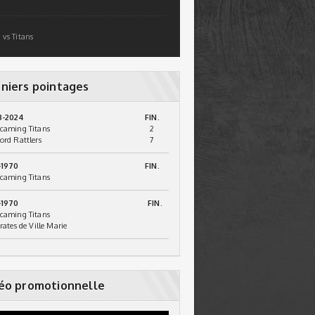
 vs Titans
niers pointages
3-2024
FIN.
caming Titans
2
ord Rattlers
7
-1970
FIN.
caming Titans
-1970
FIN.
caming Titans
irates de Ville Marie
éo promotionnelle