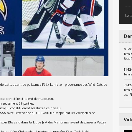
Lynx
Der
03-0
Temis
Bradf
31-12
Temis
e de l’attaquant de puissance Félix Laniel en provenance des Wild Cats de
31-12
Temis
Les P
force, caractère et talent de marqueur.
 en seulement 29 parties.
es qui constituèrent ses stats à ce niveau.
 AAA avec Terrebonne qui lui valu un rappel par les Voltigeurs de
Vid
dston Blizzard dans la Ligue Jr A des Maritimes, avant de passer à Valley
n jeune frère Christophe. Il portera le numéro 62 et Chris le 64.