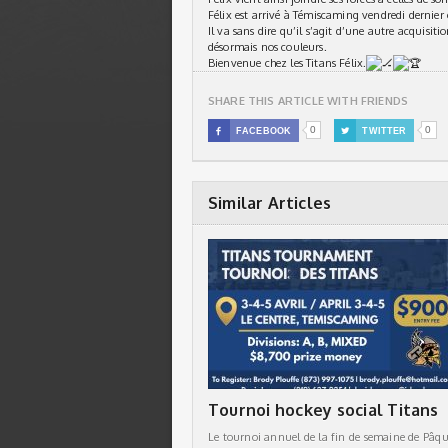
Félix est arrivé à Témiscaming vendredi dernier 
Il va sans dire qu’il s’agit d’une autre acquisi
désormais nos couleurs.
Bienvenue chez les Titans Félix.
SHARE THIS ARTICLE WITH FRIENDS
0
0

FACEBOOK

TWITTER
Similar Articles
Tournoi hockey social Titans
Le tournoi annuel de la fin de semaine de Pâqu