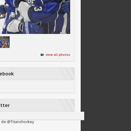
view all photos
cebook
tter
 de @Titanshockey