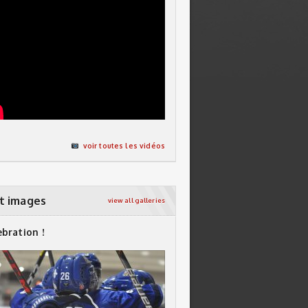
voir toutes les vidéos
t images
view all galleries
ebration !