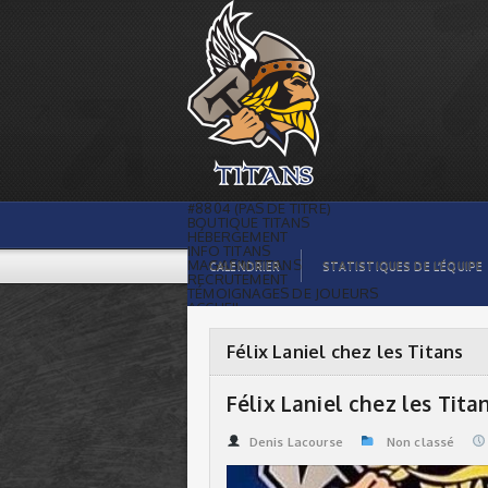
Félix Laniel chez les Titans | Titans de
témiscaming
#8804 (PAS DE TITRE)
BOUTIQUE TITANS
HÉBERGEMENT
INFO TITANS
MAGASIN TITANS
CALENDRIER
STATISTIQUES DE L’ÉQUIPE
RECRUTEMENT
TÉMOIGNAGES DE JOUEURS
ACCUEIL
BILLETS
CONTACTS
GALERIE PHOTOS
Félix Laniel chez les Titans
STATISTIQUES
ORGANISATION
JOUEURS
Félix Laniel chez les Tita
CALENDRIER
GALERIE VIDÉOS
COMMANDITAIRES
Denis Lacourse
Non classé
LIGUE
STATISTIQUES DE LA LIGUE