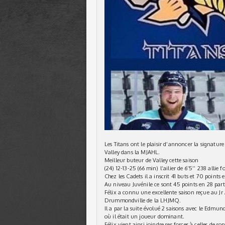
Les Titans ont le plaisir d’annoncer la signatur
Valley dans la MJAHL.
Meilleur buteur de Valley cette saison
(24) 12-13-25 (66 min) l’ailier de 6’5’’ 238 allie 
Chez les Cadets il a inscrit 41 buts et 70 points
Au niveau Juvénile ce sont 45 points en 28 parti
Félix a connu une excellente saison reçue au Jr
Drummondville de la LHJMQ.
Il a par la suite évolué 2 saisons avec le Edmun
où il était un joueur dominant.
Félix vient ainsi joindre ses forces à celles de so