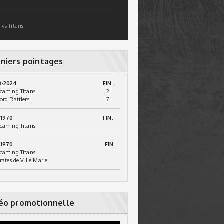
 vs Titans
niers pointages
3-2024
FIN.
caming Titans
2
ord Rattlers
7
-1970
FIN.
caming Titans
-1970
FIN.
caming Titans
irates de Ville Marie
éo promotionnelle