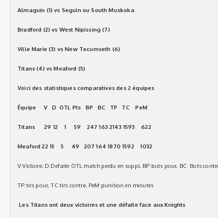
Almaguin (1) vs Seguin ou South Muskoka
Bradford (2) vs West Nipissing (7)
Ville Marie (3) vs New Tecumseth (6)
Titans (4) vs Meaford (5)
Voici des statistiques comparatives des 2 équipes
Équipe V D OTL Pts BP BC TP TC PeM
Titans
29 12 1 59 247 163 2143 1593 622
Meaford 22 15 5 49 207 164 1870 1592 1032
V:Victoire, D:Defaite OTL:match perdu en suppl, BP:buts pour, BC: Buts contr
TP:tirs pour, TC:tirs contre, PeM:punition en minutes
Les Titans ont deux victoires et une défaite face aux Knights