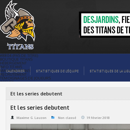
Et les series debutent | Titans de
témiscaming
#8804 (PAS DE TITRE)
BOUTIQUE TITANS
HÉBERGEMENT
INFO TITANS
MAGASIN TITANS
CALENDRIER
STATISTIQUES DE L’ÉQUIPE
STATISTIQUES DE LA LIG
RECRUTEMENT
TÉMOIGNAGES DE JOUEURS
ACCUEIL
BILLETS
CONTACTS
GALERIE PHOTOS
Et les series debutent
STATISTIQUES
ORGANISATION
JOUEURS
Et les series debutent
CALENDRIER
GALERIE VIDÉOS
COMMANDITAIRES
Maxime G. Lauzon
Non classé
19.février 2018
LIGUE
STATISTIQUES DE LA LIGUE