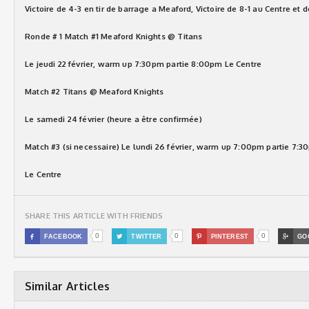
Victoire de 4-3 en tir de barrage a Meaford, Victoire de 8-1 au Centre et 
Ronde # 1 Match #1 Meaford Knights @ Titans
Le jeudi 22 février, warm up 7:30pm partie 8:00pm Le Centre
Match #2 Titans @ Meaford Knights
Le samedi 24 février (heure a être confirmée)
Match #3 (si necessaire) Le lundi 26 février, warm up 7:00pm partie 7:
Le Centre
SHARE THIS ARTICLE WITH FRIENDS
0
0
0

FACEBOOK

TWITTER

PINTEREST

GO
Similar Articles