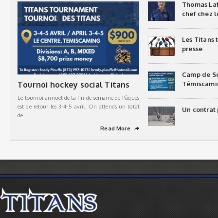
Thomas Laf
chef chez l
Les Titans
presse
Camp de Sé
Tournoi hockey social Titans
Témiscami
Le tournoi annuel de la fin de semaine de Pâques
est de retour les 3-4-5 avril. On attends un total
Un contrat 
de
Read More
➦