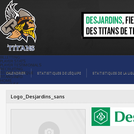
Logo_Desjardins_sans |
BILLETTING
PLAYER STATS
PLAYER TESTIMONIALS
RECRUITING
TITANS BOUTIQUE
CALENDRIER
STATISTIQUES DE L’ÉQUIPE
STATISTIQUES DE LA LIG
TITANS INFO
HOME
TICKET $$
CONTACTS
PHOTOS
BLOG
Logo_Desjardins_sans
ORGANISATION
PLAYERS
CALENDAR
VIDEOS
SPONSORS
LEAGUE STATS