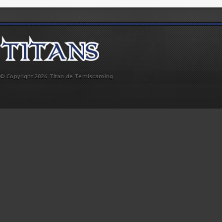
© Copyright 2026 Titan de Témiscaming.