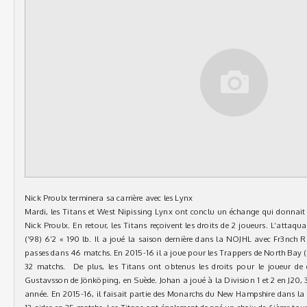
Nick Proulx terminera sa carrière avec les Lynx
Mardi, les Titans et West Nipissing Lynx ont conclu un échange qui donnait 
Nick Proulx. En retour, les Titans reçoivent les droits de 2 joueurs. L’attaq
(’98) 6’2 « 190 lb. Il a joué la saison dernière dans la NOJHL avec Fr3nch Ri
passes dans 46 matchs. En 2015-16 il a joue pour les Trappers de North Bay 
32 matchs. De plus, les Titans ont obtenus les droits pour le joueur de 
Gustavsson de Jönköping, en Suède. Johan a joué à la Division 1 et 2 en J20, 
année. En 2015-16, il faisait partie des Monarchs du New Hampshire dans la lig