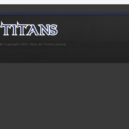
© Copyright 2026 Titan de Témiscaming.