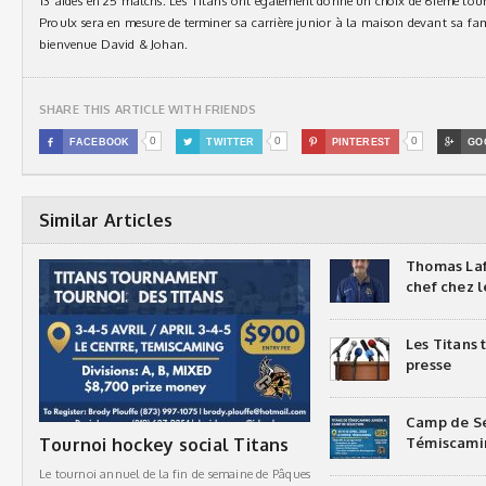
13 aides en 25 matchs. Les Titans ont également donné un choix de 6ième tou
Proulx sera en mesure de terminer sa carrière junior à la maison devant sa fam
bienvenue David & Johan.
SHARE THIS ARTICLE WITH FRIENDS
0
0
0

FACEBOOK

TWITTER

PINTEREST

GO
Similar Articles
Thomas Laf
chef chez l
Les Titans
presse
Camp de Sé
Tournoi hockey social Titans
Témiscami
Le tournoi annuel de la fin de semaine de Pâques