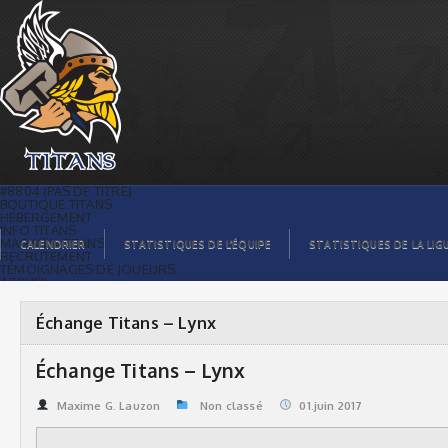
Échange Titans – Lynx | Titans de
témiscaming
#8804 (PAS DE TITRE)
BOUTIQUE TITANS
HÉBERGEMENT
INFO TITANS
MAGASIN TITANS
CALENDRIER
STATISTIQUES DE L’ÉQUIPE
STATISTIQUES DE LA LIG
RECRUTEMENT
TÉMOIGNAGES DE JOUEURS
ACCUEIL
BILLETS
CONTACTS
GALERIE PHOTOS
Échange Titans – Lynx
STATISTIQUES
ORGANISATION
JOUEURS
Échange Titans – Lynx
CALENDRIER
GALERIE VIDÉOS
COMMANDITAIRES
Maxime G. Lauzon
Non classé
01.juin 2017
LIGUE
STATISTIQUES DE LA LIGUE