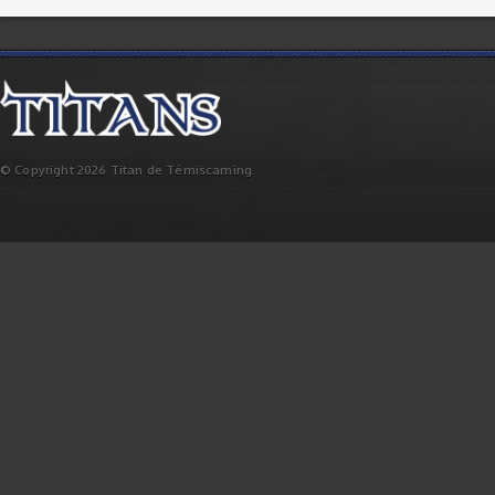
© Copyright 2026 Titan de Témiscaming.