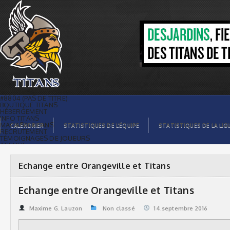
Echange entre Orangeville et Titans |
Titans de témiscaming
#8804 (PAS DE TITRE)
BOUTIQUE TITANS
HÉBERGEMENT
INFO TITANS
MAGASIN TITANS
CALENDRIER
STATISTIQUES DE L’ÉQUIPE
STATISTIQUES DE LA LIG
RECRUTEMENT
TÉMOIGNAGES DE JOUEURS
ACCUEIL
BILLETS
CONTACTS
GALERIE PHOTOS
Echange entre Orangeville et Titans
STATISTIQUES
ORGANISATION
JOUEURS
Echange entre Orangeville et Titans
CALENDRIER
GALERIE VIDÉOS
COMMANDITAIRES
Maxime G. Lauzon
Non classé
14.septembre 2016
LIGUE
STATISTIQUES DE LA LIGUE