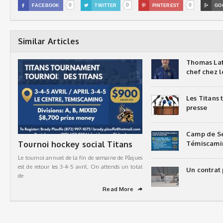
0
0
0

FACEBOOK

TWITTER

PINTEREST

GO
Similar Articles
Thomas Laf
chef chez l
Les Titans
presse
Camp de Sé
Tournoi hockey social Titans
Témiscami
Le tournoi annuel de la fin de semaine de Pâques
est de retour les 3-4-5 avril. On attends un total
Un contrat 
de
Read More
➦