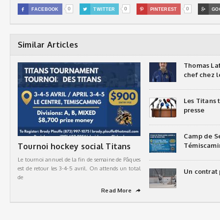
0
0
0

FACEBOOK

TWITTER

PINTEREST

GO
Similar Articles
Thomas Laf
chef chez l
Les Titans
presse
Camp de Sé
Tournoi hockey social Titans
Témiscami
Le tournoi annuel de la fin de semaine de Pâques
est de retour les 3-4-5 avril. On attends un total
Un contrat 
de
Read More
➦