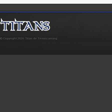
© Copyright 2026 Titan de Témiscaming.