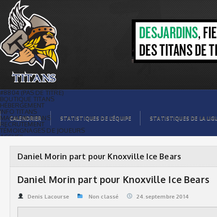
Daniel Morin part pour Knoxville Ice
Bears | Titans de témiscaming
#8804 (PAS DE TITRE)
BOUTIQUE TITANS
HÉBERGEMENT
INFO TITANS
MAGASIN TITANS
CALENDRIER
STATISTIQUES DE L’ÉQUIPE
STATISTIQUES DE LA LIG
RECRUTEMENT
TÉMOIGNAGES DE JOUEURS
ACCUEIL
BILLETS
CONTACTS
GALERIE PHOTOS
Daniel Morin part pour Knoxville Ice Bears
STATISTIQUES
ORGANISATION
JOUEURS
Daniel Morin part pour Knoxville Ice Bears
CALENDRIER
GALERIE VIDÉOS
COMMANDITAIRES
Denis Lacourse
Non classé
24.septembre 2014
LIGUE
STATISTIQUES DE LA LIGUE