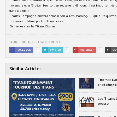
Charles tenait vraiment à rejoindre les Titans, percevant le potentiel de l’équi
novembre et le 13 décembre, soit en seulement 43 jours, il est important d
dans le club. »
Charles Campagna arrivera demain soir à Témiscaming, lui qui aura quitté Sea
Le nouveau Titans portera le numéro 9.
Bienvenue chez les Titans Charles
SHARE THIS ARTICLE WITH FRIENDS
0
0
0

FACEBOOK

TWITTER

PINTEREST

GO
Similar Articles
Thomas Laf
chef chez l
Les Titans
presse