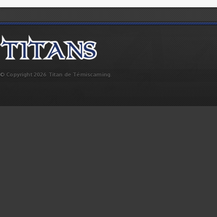
© Copyright 2026 Titan de Témiscaming.