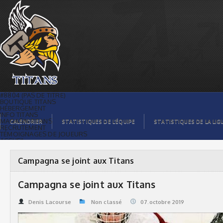
Campagna se joint aux Titans | Titans
de témiscaming
#8804 (PAS DE TITRE)
BOUTIQUE TITANS
HÉBERGEMENT
INFO TITANS
MAGASIN TITANS
CALENDRIER
STATISTIQUES DE L’ÉQUIPE
STATISTIQUES DE LA LIG
RECRUTEMENT
TÉMOIGNAGES DE JOUEURS
ACCUEIL
BILLETS
CONTACTS
GALERIE PHOTOS
Campagna se joint aux Titans
STATISTIQUES
ORGANISATION
JOUEURS
Campagna se joint aux Titans
CALENDRIER
GALERIE VIDÉOS
COMMANDITAIRES
Denis Lacourse
Non classé
07.octobre 2019
LIGUE
STATISTIQUES DE LA LIGUE