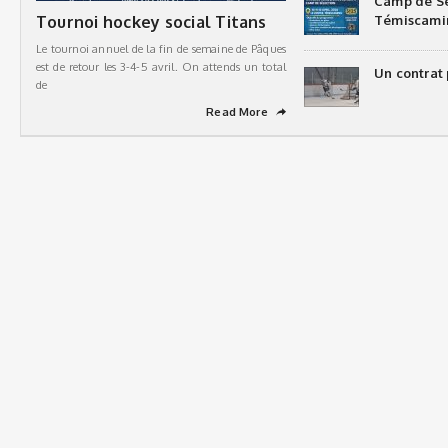
Camp de Sé
Tournoi hockey social Titans
Témiscami
Le tournoi annuel de la fin de semaine de Pâques
est de retour les 3-4-5 avril. On attends un total
Un contrat 
de
Read More
➦