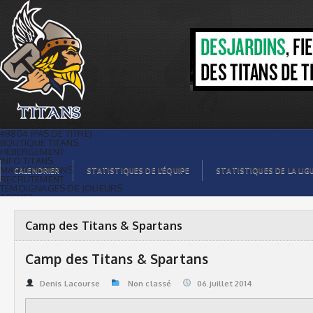
Camp des Titans & Spartans | Titans de
témiscaming
#8804 (PAS DE TITRE)
BOUTIQUE TITANS
HÉBERGEMENT
INFO TITANS
MAGASIN TITANS
CALENDRIER
STATISTIQUES DE L’ÉQUIPE
STATISTIQUES DE LA LIG
RECRUTEMENT
TÉMOIGNAGES DE JOUEURS
ACCUEIL
BILLETS
CONTACTS
GALERIE PHOTOS
Camp des Titans & Spartans
STATISTIQUES
ORGANISATION
JOUEURS
Camp des Titans & Spartans
CALENDRIER
GALERIE VIDÉOS
COMMANDITAIRES
Denis Lacourse
Non classé
06.juillet 2014
LIGUE
STATISTIQUES DE LA LIGUE