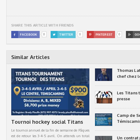
SHARE THIS ARTICLE WITH FRIENDS
0
0
0

FACEBOOK

TWITTER

PINTEREST

GO
Similar Articles
Thomas Laf
chef chez l
Les Titans
presse
Camp de Sé
Tournoi hockey social Titans
Témiscami
Le tournoi annuel de la fin de semaine de Pâques
est de retour les 3-4-5 avril. On attends un total
Un contrat 