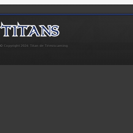
© Copyright 2026 Titan de Témiscaming.