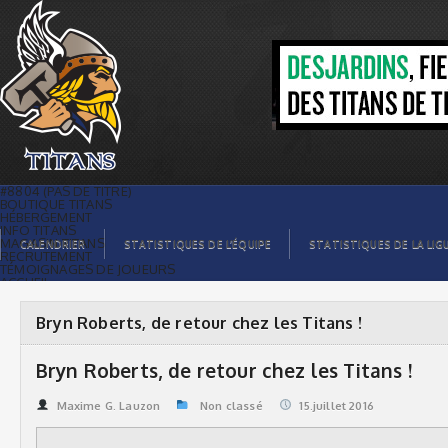
Bryn Roberts, de retour chez les Titans
! | Titans de témiscaming
#8804 (PAS DE TITRE)
BOUTIQUE TITANS
HÉBERGEMENT
INFO TITANS
MAGASIN TITANS
CALENDRIER
STATISTIQUES DE L’ÉQUIPE
STATISTIQUES DE LA LIG
RECRUTEMENT
TÉMOIGNAGES DE JOUEURS
ACCUEIL
BILLETS
CONTACTS
GALERIE PHOTOS
Bryn Roberts, de retour chez les Titans !
STATISTIQUES
ORGANISATION
JOUEURS
Bryn Roberts, de retour chez les Titans !
CALENDRIER
GALERIE VIDÉOS
COMMANDITAIRES
Maxime G. Lauzon
Non classé
15.juillet 2016
LIGUE
STATISTIQUES DE LA LIGUE