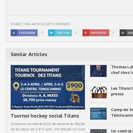
SHARE THIS ARTICLE WITH FRIENDS
0
0
0

FACEBOOK

TWITTER

PINTEREST

GO
Similar Articles
Thomas Laf
chef chez l
Les Titans
presse
Camp de Sé
Tournoi hockey social Titans
Témiscami
Le tournoi annuel de la fin de semaine de Pâques
est de retour les 3-4-5 avril. On attends un total
Un contrat 