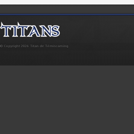
© Copyright 2026 Titan de Témiscaming.